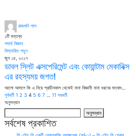
রাজমনি পাল
১টি মন্তব্য
পদার্থ বিজ্ঞান
বিস্তারিত পড়ুন
জুন ১৪, ২০১৭
ডাবল স্লিট এক্সপেরিমেন্ট এবং কোয়ান্টাম মেকানিক্স
এর রহস্যময় জগত!
আলো আসলে কি এ নিয়ে প্রাচীনকাল থেকেই নানা বিজ্ঞানী নানা ধরনের মতবাদ...
পূর্ববর্তী
1
2
3
4
5
6
7
…
11
পরবর্তী
অনুসন্ধান
অনুসন্ধান
সর্বশেষ প্রকাশিত
পি এইচ পি একটি প্রোগ্রামিং ল্যাঙ্গুয়েজ (পর্ব-১) – পি এইচ পি শেখার