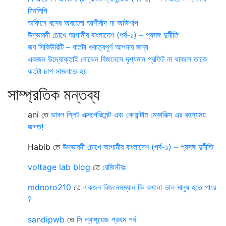
দিনলিপি
অফিসে বসের অবহেলা আশীর্বাদ না অভিশাপ
উদ্ভাবনী চোখে আগামীর বাংলাদেশ (পর্ব-১) – প্রসঙ্গ দুর্নীতি
জব সিকিউরিটি – কতটা গুরুত্বপূর্ণ আপনার জন্য
একজন উদ্যোক্তাই বোঝেন বিজনেসে দৃশ্যমান প্রফিট না থাকলে তাকে
কতটা চাপ সামলাতে হয়
সাম্প্রতিক মন্তব্য
ani
তে
ডাবল স্লিট এক্সপেরিমেন্ট এবং কোয়ান্টাম মেকানিক্স এর রহস্যময়
জগত!
Habib
তে
উদ্ভাবনী চোখে আগামীর বাংলাদেশ (পর্ব-১) – প্রসঙ্গ দুর্নীতি
voltage lab blog
তে
রেজিস্টরঃ
mdnoro210
তে
একজন বিজনেসম্যান কি কখনো ভাল মানুষ হতে পারে
?
sandipwb
তে
সি ল্যাঙ্গুয়েজ প্রথম পর্ব