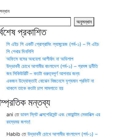
সন্ধান
অনুসন্ধান
র্বশেষ প্রকাশিত
পি এইচ পি একটি প্রোগ্রামিং ল্যাঙ্গুয়েজ (পর্ব-১) – পি এইচ
পি শেখার দিনলিপি
অফিসে বসের অবহেলা আশীর্বাদ না অভিশাপ
উদ্ভাবনী চোখে আগামীর বাংলাদেশ (পর্ব-১) – প্রসঙ্গ দুর্নীতি
জব সিকিউরিটি – কতটা গুরুত্বপূর্ণ আপনার জন্য
একজন উদ্যোক্তাই বোঝেন বিজনেসে দৃশ্যমান প্রফিট না
থাকলে তাকে কতটা চাপ সামলাতে হয়
াম্প্রতিক মন্তব্য
ani
তে
ডাবল স্লিট এক্সপেরিমেন্ট এবং কোয়ান্টাম মেকানিক্স এর
রহস্যময় জগত!
Habib
তে
উদ্ভাবনী চোখে আগামীর বাংলাদেশ (পর্ব-১) –