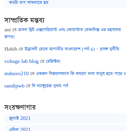
কতটা চাপ সামলাতে হয়
সাম্প্রতিক মন্তব্য
ani
তে
ডাবল স্লিট এক্সপেরিমেন্ট এবং কোয়ান্টাম মেকানিক্স এর রহস্যময়
জগত!
Habib
তে
উদ্ভাবনী চোখে আগামীর বাংলাদেশ (পর্ব-১) – প্রসঙ্গ দুর্নীতি
voltage lab blog
তে
রেজিস্টরঃ
mdnoro210
তে
একজন বিজনেসম্যান কি কখনো ভাল মানুষ হতে পারে ?
sandipwb
তে
সি ল্যাঙ্গুয়েজ প্রথম পর্ব
সংরক্ষণাগার
জুলাই 2021
এপ্রিল 2021