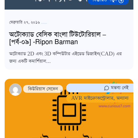
ফেব্রুয়ারি ২৭, ২০১৬
অটোক্যাড বেসিক বাংলা টিউটোরিয়াল –
[পর্ব-০৯] -Ripon Barman
অটোক্যাড 2D এবং 3D কম্পিউটার এইডেড ডিজাইন(CAD) এর
জন্য একটি কমার্শিয়াল...
মন্তব্য নেই
কিউরিয়াস সেভেন
AVR মাইক্রোকন্ট্রোলার
,
অন্যান্য