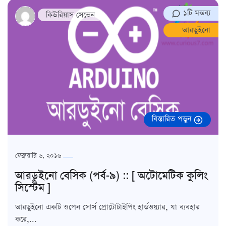
১টি মন্তব্য
কিউরিয়াস সেভেন
আরডুইনো
বিস্তারিত পড়ুন
ফেব্রুয়ারি ৬, ২০১৬
আরডুইনো বেসিক (পর্ব-৯) :: [ অটোমেটিক কুলিং
সিস্টেম ]
আরডুইনো একটি ওপেন সোর্স প্রোটোটাইপিং হার্ডওয়্যার, যা ব্যবহার
করে,...