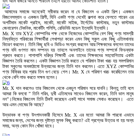
যদি আমি বাজরে আনতে পারতাম তহলে হয়তো আমিই কোটিপতি হতাম।
আমাদের সমাজে অনেকেই স্বীকার করেন না যে বিজনেস ও একটা শিল্প। একজন
বিজনেসম্যান ও একজন শিল্পী, যিনি একটা পণ্য দেখেই কল্পনা করে ফেলতে পারেন এর
অপটিমাম মার্কেট প্রাইস, মার্কেট, মার্কেট সাইজ, টার্গেটেড কাস্টমার, নতুন কাস্টমার
জেনারেশন টেকনিক, মার্কেটিং পলিসি, রেভিনিউ মডেল ইত্যাদি ইত্যাদি।
Mr. X তার XYZ কোম্পানির পক্ষ থেকে নিজেদের কোম্পানির বেশ কিছু পণ্য সামগ্রী
নিম্নবিত্ত পরিবারের শিক্ষার্থীরা লেখাপড়া করেন এমন কিছু স্কুল এবং কিছু এতিমখানায়
বিতরণ করলেন। তিনি কিছু ছবি ও ভিডিও সংগ্রহ করলেন আর শিক্ষকদের বললেন তাদের
পণ্য যদি গুণগত মান সম্পন্ন হয় তাহলে অনলাইনে তাদের পণ্য সম্পর্কে ফিডব্যাক
প্রদান করতে। পাশাপাশি দরিদ্র শিক্ষার্থী এবং তাদের শিক্ষকদের সহযোগিতায় একটা
বিজ্ঞাপন তৈরি করলেন। একটা বিজ্ঞাপন তৈরি করতে যে পরিমান টাকা খরচ হয় সমপরিমান
টাকা স্কুলের অবকাঠামো উন্নয়নের জন্য তিনি দান করলেন। এতে XYZ কোম্পানির
পণ্য বিক্রির হার প্রায় তিন গুণ বেড়ে গেল।
Mr. X
যে পরিমাণ খরচ করেছিলেন তার
থেকে বেশি লাভ করতে সক্ষম হলেন।
Mr. X
দান করলেও তার বিজনেস থেকে একচুল পরিমান সরে যাননি। কিন্তু তাই বলে
আমরা কি বলবো ” তিনি গরিব, দুখী এতিমদের সাথেও বিজনেস করেন, তিনি ভাল মানুষ
নন”।নিজের বিজনেস তিনি ঠিকই করেছেন একই সাথে সমাজ সেবাও করেছেন। এতে
আর এমন দোষের কি আছে?
উদ্ভাবক বা পণ্য উৎপাদনকারী হিসেবে
Mr. X
এর মতো আমরা কি পারবো এভাবে
সমাজের জন্য, দেশের জন্য দৃষ্টান্ত মূলক কিছু করতে? এই প্রশ্নের উত্তর না হয় অন্য
সময়, অন্য কোন দিন খোঁজা যাবে।