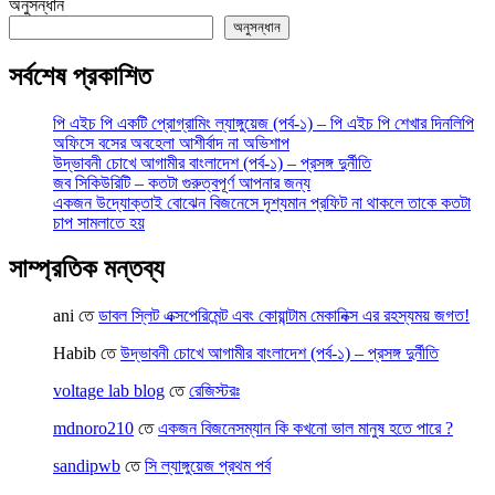
অনুসন্ধান
অনুসন্ধান
সর্বশেষ প্রকাশিত
পি এইচ পি একটি প্রোগ্রামিং ল্যাঙ্গুয়েজ (পর্ব-১) – পি এইচ পি শেখার দিনলিপি
অফিসে বসের অবহেলা আশীর্বাদ না অভিশাপ
উদ্ভাবনী চোখে আগামীর বাংলাদেশ (পর্ব-১) – প্রসঙ্গ দুর্নীতি
জব সিকিউরিটি – কতটা গুরুত্বপূর্ণ আপনার জন্য
একজন উদ্যোক্তাই বোঝেন বিজনেসে দৃশ্যমান প্রফিট না থাকলে তাকে কতটা
চাপ সামলাতে হয়
সাম্প্রতিক মন্তব্য
ani
তে
ডাবল স্লিট এক্সপেরিমেন্ট এবং কোয়ান্টাম মেকানিক্স এর রহস্যময় জগত!
Habib
তে
উদ্ভাবনী চোখে আগামীর বাংলাদেশ (পর্ব-১) – প্রসঙ্গ দুর্নীতি
voltage lab blog
তে
রেজিস্টরঃ
mdnoro210
তে
একজন বিজনেসম্যান কি কখনো ভাল মানুষ হতে পারে ?
sandipwb
তে
সি ল্যাঙ্গুয়েজ প্রথম পর্ব