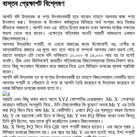
বাস্তব প্রেক্ষাপট বিশ্লেষণ
আপনি যদি উদ্ভাবক বা পণ্য উৎপাদনকারী হয়ে থাকেন তাহলে আপনার কাজ পণ্য
উৎপাদন করা। উদ্ভাবন বা উৎপাদন কর্মকান্ডের বিনিময়ে অর্থ সংগ্রহ করে নিজের
জীবনকে সাজানো। আপনি যখন এর বাইরে চিন্তা করবেন তখন আপনার সর্বোচ্চ দক্ষতার
যায়গা থেকে সরে যাবেন। এক্ষেত্রে সত্যিকার অর্থেই পরবর্তী কাজগুলো একজন
বিজনেসম্যান
ের।
আপনার উদ্ভাবিত পণ্যটি, যা এখনো বাজারের জন্য উপোযোগী নয়, দেশীয় বা
আন্তর্জাতিক বাজারে এর মূল্য কত হতে পারে যা সম্পর্কে আপনার কোন ধারণা নেই,
হয়তো ভাবছেন এটা থেকে যদি ভবিষ্যতে ১০,০০০ বা ১৫,০০০ আয় হয় তা হলেই
যথেষ্ট। ঠিক এমন জিনিসকেই হৃদয়হীন সত্যিকারের বিজনেসম্যানরা হিসাব-নিকাশ করে
তাতে কিছু সংযোজন বিয়োজন করে বাজারে নিয়ে এসে মিলিয়ান ডলারের ব্যবসা প্রতিষ্ঠা
করেন।
আপনি যদি উদ্ভাবক হন বা পণ্যের উৎপাদনকারী হন তাহলে
বিজনেসম্যান
লোকটির হাতে
আপনার পণ্যটি না পৌছালে ঐ পণ্য যা আপনি তৈরি করেছেন বা উদ্ভাবন করেছেন তা
দ্বারা
মিলিয়ান ডলারের ব্যবসা হতো না।
প্রায়ই এমন কিছু বাক্য কানে আসে XYZ কোম্পানির চেয়ারম্যান Mr. X লেখাপড়া
করেছেন সাহিত্য সংস্কৃতি নিয়ে , উনি টেকনোলজির কি বুঝেন? অথবা Mr. Y এর তৈরি
করা PQ কিনে নিয়ে আজ Mr. X কোটিপতি। এখানে PQ এর প্রস্তুত কারক হিসেবে
Mr. Y কে হয়তোবা কেউ চিনে না কিন্তু Mr. Y যখন PQ বিনিময় করেন তখন কিন্তু
তিনি খুশি ছিলেন, আর তাকে খুশি করেছিলেন একজন
বিজনেসম্যান।
Mr. X কিন্তু PQ কিনে নিয়ে QR নামে পণ্যটি বাজরে ছাড়েন। এক বছরে প্রায় ১
মিলিয়ান ডলারের বিজনেস হয়। এক বছর পর Mr. Y এর মনে হতেই পারে, ইস! পণ্যটি