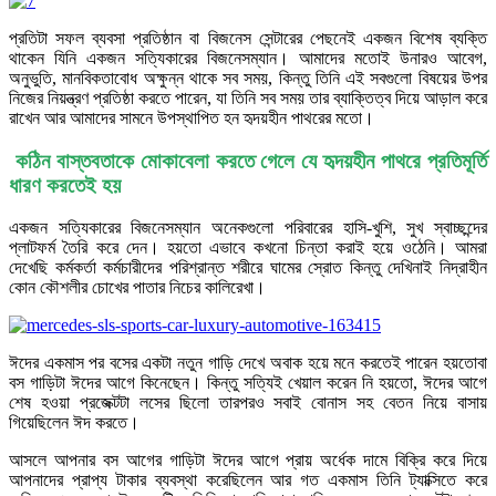
প্রতিটা সফল ব্যবসা প্রতিষ্ঠান বা বিজনেস সেন্টারের পেছনেই একজন বিশেষ ব্যক্তি
থাকেন যিনি একজন
সত্যিকারের বিজনেসম্যান। আমাদের মতোই উনারও আবেগ,
অনুভুতি, মানবিকতাবোধ অক্ষুন্ন থাকে সব সময়, কিন্তু তিনি এই সবগুলো বিষয়ের উপর
নিজের নিয়ন্ত্রণ প্রতিষ্ঠা করতে পারেন, যা তিনি সব সময় তার ব্যাক্তিত্ব দিয়ে আড়াল করে
রাখেন আর আমাদের সামনে উপস্থাপিত হন হৃদয়হীন পাথরের মতো।
কঠিন বাস্তবতাকে মোকাবেলা করতে গেলে যে
হৃদয়হীন পাথরে
প্রতিমূর্তি
ধারণ করতেই হয়
একজন
সত্যিকারের বিজনেসম্যান অনেকগুলো পরিবারের হাসি-খুশি, সুখ স্বাচ্ছন্দের
প্লাটফর্ম তৈরি করে দেন। হয়তো এভাবে কখনো চিন্তা করাই হয়ে ওঠেনি। আমরা
দেখেছি কর্মকর্তা কর্মচারীদের পরিশ্রান্ত শরীরে ঘামের স্রোত কিন্তু দেখিনাই নিদ্রাহীন
কোন কৌশলীর চোখের পাতার নিচের কালিরেখা।
ঈদের একমাস পর বসের একটা নতুন গাড়ি দেখে অবাক হয়ে মনে করতেই পারেন হয়তোবা
বস গাড়িটা ঈদের আগে কিনেছেন। কিন্তু সত্যিই খেয়াল করেন নি হয়তো, ঈদের আগে
শেষ হওয়া প্রজেক্টটা লসের ছিলো তারপরও সবাই বোনাস সহ বেতন নিয়ে বাসায়
গিয়েছিলেন ঈদ করতে।
আসলে আপনার বস আগের গাড়িটা ঈদের আগে প্রায় অর্ধেক দামে বিক্রি করে দিয়ে
আপনাদের প্রাপ্য টাকার ব্যবস্থা করেছিলেন আর গত একমাস তিনি ট্যাক্সিতে করে