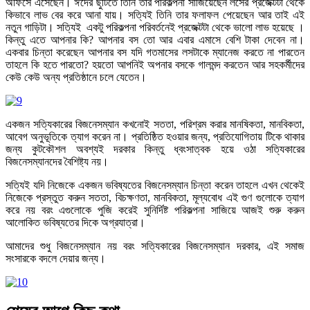
অফিসে এসেছেন। ঈদের ছুটিতে তিনি তার পরিকল্পনা সাজিয়েছেন লসের প্রজেক্টটা থেকে
কিভাবে লাভ বের করে আনা যায়। সত্যিই তিনি তার ফলাফল পেয়েছেন আর তাই এই
নতুন গাড়িটা। সত্যিই একটু পরিকল্পনা পরিবর্তনেই প্রজেক্টটা থেকে ভালো লাভ হয়েছে ।
কিন্তু এতে আপনার কি? আপনার বস তো আর এবার এমাসে বেশি টাকা দেবেন না।
একবার চিন্তা করেছেন আপনার বস যদি গতমাসের লসটাকে ম্যানেজ করতে না পারতেন
তাহলে কি হতে পারতো? হয়তো আপনিই অপনার বসকে গালমন্দ করতেন আর সহকর্মীদের
কেউ কেউ অন্য প্রতিষ্ঠানে চলে যেতেন।
একজন সত্যিকারের বিজনেসম্যান
কখনোই সততা, পরিশ্রম করার মানষিকতা, মানবিকতা,
আবেগ অনুভূতিকে ত্যাগ করেন না। প্রতিষ্ঠিত হওয়ার জন্য, প্রতিযোগিতায় টিকে থাকার
জন্য কুটকৌশল অবশ্যই দরকার কিন্তু ধ্বংসাত্বক হয়ে ওঠা
সত্যিকারের
বিজনেসম্যানদের বৈশিষ্ট্য নয়।
সত্যিই যদি নিজেকে একজন ভবিষ্যতের
বিজনেসম্যান
চিন্তা করেন তাহলে এখন থেকেই
নিজেকে প্রস্তুত করুন সততা, বিচক্ষণতা, মানবিকতা, মূল্যবোধ এই গুণ গুলোকে ত্যাগ
করে নয় বরং এগুলোকে পুজি করেই সুনির্দিষ্ট পরিকল্পনা সাজিয়ে আজই শুরু করুন
আলোকিত ভবিষ্যতের দিকে অগ্রযাত্রা।
আমাদের শুধু বিজনেসম্যান নয় বরং সত্যিকারের
বিজনেসম্যান
দরকার, এই সমাজ
সংসারকে বদলে দেয়ার জন্য।