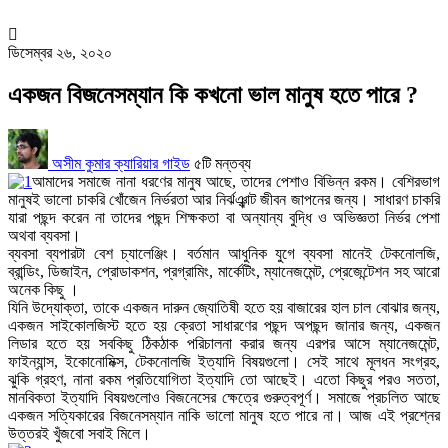
ডিসেম্বর ২৬, ২০২০
একজন বিজনেসম্যান কি কখনো ভাল মানুষ হতে পারে ?
অসীম কুমার
ক্যারিয়ার গাইড
৫টি মন্তব্য
আমাদের সমাজে নানা ধরণের মানুষ আছে, তাদের পেশাও বিভিন্ন রকম। বেশিরভাগ
মানুষই ভালো চাকরি খোঁজেন নির্ভরতা আর নির্ঝঞ্ঝাট জীবন জাপনের জন্য। সাধারণ চাকরি
যারা পছন্দ করেন না তাদের পছন্দ শিক্ষকতা বা অন্যান্য বুদ্ধি ও অভিজ্ঞতা নির্ভর পেশা
অথবা ব্যবসা।
ব্যবসা ব্যপারটা বেশ চ্যালেঞ্জিং। বর্তমান আধুনিক যুগে ব্যবসা মানেই
টেকনোলজি,
ব্রান্ডিং, ডিজাইন, প্রোডাকশন, প্রগ্রামিং, মার্কেটিং, ম্যানেজমেন্ট, প্রেজেন্টেশন সহ
আরো
অনেক কিছু ।
যিনি উদ্যোক্তা, তাকে একজন দারুন
জ্যোতিষী
হতে হয় বাজারের হাল চাল বোঝার জন্য,
একজন সাইকোলজিস্ট হতে হয় ক্রেতা সাধারণের পছন্দ অপছন্দ জানার জন্য, একজন
লিডার হতে হয় সবকিছু ঠিকঠাক পরিচালনা করার জন্য এরপর আসে ম্যানেজমেন্ট,
ফাইন্যান্স, ইকোনোমিক্স, টেকনোলজি ইত্যাদি বিষয়গুলো। সেই সাথে মূলধন সংগ্রহ,
ঝুকি গ্রহণ, নানা রকম প্রতিযোগিতা ইত্যাদি তো আছেই। এতো কিছুর পরও সততা,
মানবিকতা ইত্যাদি বিষয়গুলোও বিজনেসের ক্ষেত্রে গুরুত্বপূর্ণ। সমাজে প্রচলিত আছে
একজন
সত্যিকারের
বিজনেসম্যান নাকি ভালো মানুষ হতে পারে না। আজ এই প্রশ্নের
উত্তরই খুঁজবো সবাই মিলে।