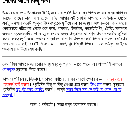
শেষের আগে কিছু কথা
উদ্ভাবক বা পণ্য উৎপাদনকারী হিসেবে যারা প্রতিষ্ঠিত বা প্রতিষ্ঠিত হওয়ার জন্য পরিশ্রম
করছেন তাদের কাছে ক্ষমা চেয়ে নিচ্ছি, আমার এই লেখায় আপনাদের ভূমিকাকে হয়তো
একটু অসম্মান করেছি প্রকৃত বিষয়বস্তুকে ফুটিয়ে তোলার জন্য। সফলভাবে একটা ভালো
প্রোডাক্টের পরিকল্পনা থেকে শুরু করে, গবেষণা, ডিজাইন, প্রটোটাইপিং, টেস্টিং সর্বশেষে
একজন ব্যবহারকারীর হাতে তুলে দেয়ার জন্য উদ্ভাবক বা পণ্য উৎপাদনকারীর ভূমিকা
কতটা গুরুত্বপূর্ণ এবং কিভাবে উদ্ভাবক বা পণ্য উৎপাদনকারী হিসেবে সফল ক্যারিয়ার
সাজানো যায় এই বিষয়টি নিয়েও আশা করছি খুব শিঘ্রই লিখবো। সে পর্যন্ত সবাইকে
শুভকামনা জানিয়ে শেষ করছি।
কোন বিষয় আমাকে জানানোর জন্য মন্তব্য প্রদান করতে পারেন এর পাশাপাশি আমাকে
ফেসবুকে
ম্যাসেজ দিতে পারেন।
আপনার পরিকল্পনা, জিজ্ঞাসা, মতামত, পর্যালোচনা সবার সাথে শেয়ার করুন।
নতুন নতুন
প্রজেক্ট তৈরি করুন
।
প্রতিদিন কিছু না কিছু শেখার চেষ্টা করুন,
টিমওয়ার্ক
করুন, নূন্যতম
প্রতিদিন
দুই ঘন্টা করে কোডিং
করুন। আসুন
সবাই মিলে সমাধান করি যে কোন ধরণের
সমস্যা
।
আজ এ পর্যন্তই। সবার জন্য শুভকামনা রইলো।