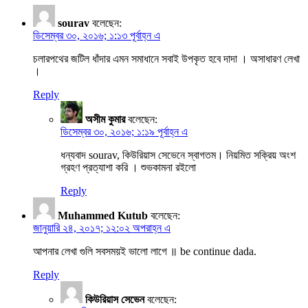
sourav
বলেছেন:
ডিসেম্বর ৩০, ২০১৬; ১:১৩ পূর্বাহ্ন এ
চলারপথের জটিল ধাঁদার এমন সমাধানে সবাই উপকৃত হবে দাদা । অসাধারণ লেখা
।
Reply
অসীম কুমার
বলেছেন:
ডিসেম্বর ৩০, ২০১৬; ১:১৯ পূর্বাহ্ন এ
ধন্যবাদ sourav, কিউরিয়াস সেভেনে স্বাগতম। নিয়মিত সক্রিয় অংশ
গ্রহণ প্রত্যাশা করি । শুভকামনা রইলো
Reply
Muhammed Kutub
বলেছেন:
জানুয়ারি ২৪, ২০১৭; ১২:০২ অপরাহ্ন এ
আপনার লেখা গুলি সবসময়ই ভালো লাগে ॥ be continue dada.
Reply
কিউরিয়াস সেভেন
বলেছেন: