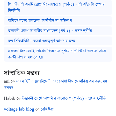
পি এইচ পি একটি প্রোগ্রামিং ল্যাঙ্গুয়েজ (পর্ব-১) – পি এইচ পি শেখার
দিনলিপি
অফিসে বসের অবহেলা আশীর্বাদ না অভিশাপ
উদ্ভাবনী চোখে আগামীর বাংলাদেশ (পর্ব-১) – প্রসঙ্গ দুর্নীতি
জব সিকিউরিটি – কতটা গুরুত্বপূর্ণ আপনার জন্য
একজন উদ্যোক্তাই বোঝেন বিজনেসে দৃশ্যমান প্রফিট না থাকলে তাকে
কতটা চাপ সামলাতে হয়
সাম্প্রতিক মন্তব্য
ani
তে
ডাবল স্লিট এক্সপেরিমেন্ট এবং কোয়ান্টাম মেকানিক্স এর রহস্যময়
জগত!
Habib
তে
উদ্ভাবনী চোখে আগামীর বাংলাদেশ (পর্ব-১) – প্রসঙ্গ দুর্নীতি
voltage lab blog
তে
রেজিস্টরঃ