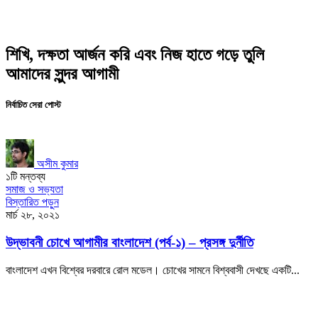
শিখি, দক্ষতা আর্জন করি এবং নিজ হাতে গড়ে তুলি
আমাদের সুন্দর আগামী
নির্বাচিত সেরা পোস্ট
অসীম কুমার
১টি মন্তব্য
সমাজ ও সভ্যতা
বিস্তারিত পড়ুন
মার্চ ২৮, ২০২১
উদ্ভাবনী চোখে আগামীর বাংলাদেশ (পর্ব-১) – প্রসঙ্গ দুর্নীতি
বাংলাদেশ এখন বিশ্বের দরবারে রোল মডেল। চোখের সামনে বিশ্ববাসী দেখছে একটি...