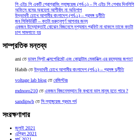
পি এইচ পি একটি প্রোগ্রামিং ল্যাঙ্গুয়েজ (পর্ব-১) – পি এইচ পি শেখার দিনলিপি
অফিসে বসের অবহেলা আশীর্বাদ না অভিশাপ
উদ্ভাবনী চোখে আগামীর বাংলাদেশ (পর্ব-১) – প্রসঙ্গ দুর্নীতি
জব সিকিউরিটি – কতটা গুরুত্বপূর্ণ আপনার জন্য
একজন উদ্যোক্তাই বোঝেন বিজনেসে দৃশ্যমান প্রফিট না থাকলে তাকে কতটা
চাপ সামলাতে হয়
সাম্প্রতিক মন্তব্য
ani
তে
ডাবল স্লিট এক্সপেরিমেন্ট এবং কোয়ান্টাম মেকানিক্স এর রহস্যময় জগত!
Habib
তে
উদ্ভাবনী চোখে আগামীর বাংলাদেশ (পর্ব-১) – প্রসঙ্গ দুর্নীতি
voltage lab blog
তে
রেজিস্টরঃ
mdnoro210
তে
একজন বিজনেসম্যান কি কখনো ভাল মানুষ হতে পারে ?
sandipwb
তে
সি ল্যাঙ্গুয়েজ প্রথম পর্ব
সংরক্ষণাগার
জুলাই 2021
এপ্রিল 2021
মার্চ 2021