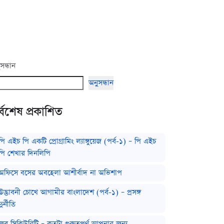
সন্ধান
অনুসন্ধান
্বশেষ প্রকাশিত
পি এইচ পি একটি প্রোগ্রামিং ল্যাঙ্গুয়েজ (পর্ব-১) – পি এইচ
পি শেখার দিনলিপি
অফিসে বসের অবহেলা আশীর্বাদ না অভিশাপ
উদ্ভাবনী চোখে আগামীর বাংলাদেশ (পর্ব-১) – প্রসঙ্গ
দুর্নীতি
জব সিকিউরিটি – কতটা গুরুত্বপূর্ণ আপনার জন্য