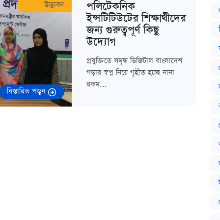
পলিটেকনিক
উদ্ভাবন
ইন্সটিটিউটের শিক্ষার্থীদের
জন্য গুরুত্বপূর্ণ কিছু
উদ্যোগ
প্রযুক্তিতে সমৃদ্ধ ডিজিটাল বাংলাদেশ
গড়ার স্বপ্ন নিয়ে গৃহীত হচ্ছে নানা
রকম...
বিস্তারিত পড়ুন