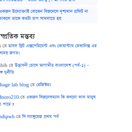
একজন উদ্যোক্তাই বোঝেন বিজনেসে দৃশ্যমান প্রফিট না
থাকলে তাকে কতটা চাপ সামলাতে হয়
ম্প্রতিক মন্তব্য
i
তে
ডাবল স্লিট এক্সপেরিমেন্ট এবং কোয়ান্টাম মেকানিক্স এর
স্যময় জগত!
bib
তে
উদ্ভাবনী চোখে আগামীর বাংলাদেশ (পর্ব-১) –
ঙ্গ দুর্নীতি
ltage lab blog
তে
রেজিস্টরঃ
noro210
তে
একজন বিজনেসম্যান কি কখনো ভাল মানুষ
ে পারে ?
ndipwb
তে
সি ল্যাঙ্গুয়েজ প্রথম পর্ব