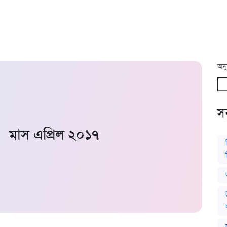
অনু
সর
মাস
এপ্রিল ২০১৭