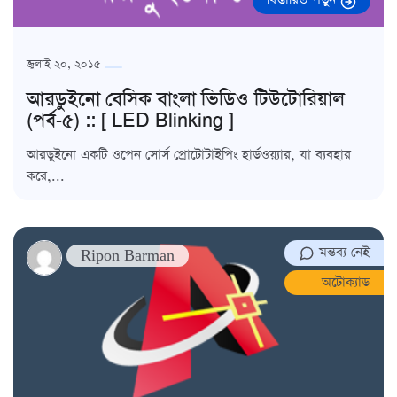
জুলাই ২০, ২০১৫
আরডুইনো বেসিক বাংলা ভিডিও টিউটোরিয়াল
(পর্ব-৫) :: [ LED Blinking ]
আরডুইনো একটি ওপেন সোর্স প্রোটোটাইপিং হার্ডওয়্যার, যা ব্যবহার
করে,...
মন্তব্য নেই
Ripon Barman
অটোক্যাড