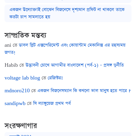
একজন উদ্যোক্তাই বোঝেন বিজনেসে দৃশ্যমান প্রফিট না থাকলে তাকে
কতটা চাপ সামলাতে হয়
সাম্প্রতিক মন্তব্য
ani
তে
ডাবল স্লিট এক্সপেরিমেন্ট এবং কোয়ান্টাম মেকানিক্স এর রহস্যময়
জগত!
Habib
তে
উদ্ভাবনী চোখে আগামীর বাংলাদেশ (পর্ব-১) – প্রসঙ্গ দুর্নীতি
voltage lab blog
তে
রেজিস্টরঃ
mdnoro210
তে
একজন বিজনেসম্যান কি কখনো ভাল মানুষ হতে পারে ?
sandipwb
তে
সি ল্যাঙ্গুয়েজ প্রথম পর্ব
সংরক্ষণাগার