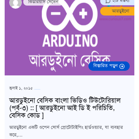
২টি মন্তব্য
কিউরিয়াস সেভেন
আরডুইনো
বিস্তারিত পড়ুন
জুলাই ১, ২০১৫
আরডুইনো বেসিক বাংলা ভিডিও টিউটোরিয়াল
(পর্ব-৩) :: [ আরডুইনো আই ডি ই পরিচিতি,
বেসিক কোড ]
আরডুইনো একটি ওপেন সোর্স প্রোটোটাইপিং হার্ডওয়্যার, যা ব্যবহার
করে,...