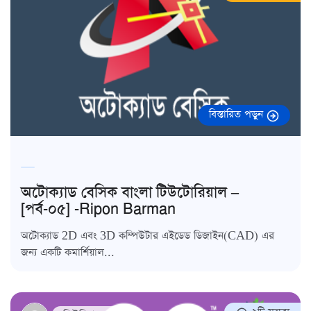
বিস্তারিত পড়ুন
অটোক্যাড বেসিক বাংলা টিউটোরিয়াল –
[পর্ব-০৫] -Ripon Barman
অটোক্যাড 2D এবং 3D কম্পিউটার এইডেড ডিজাইন(CAD) এর
জন্য একটি কমার্শিয়াল...