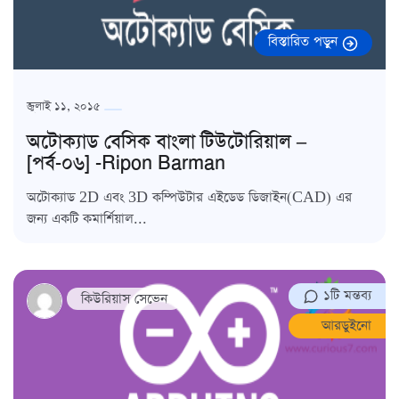
বিস্তারিত পড়ুন
জুলাই ১১, ২০১৫
অটোক্যাড বেসিক বাংলা টিউটোরিয়াল –
[পর্ব-০৬] -Ripon Barman
অটোক্যাড 2D এবং 3D কম্পিউটার এইডেড ডিজাইন(CAD) এর
জন্য একটি কমার্শিয়াল...
১টি মন্তব্য
কিউরিয়াস সেভেন
আরডুইনো