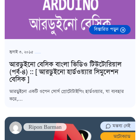
বিস্তারিত পড়ুন
জুলাই ৩, ২০১৫
আরডুইনো বেসিক বাংলা ভিডিও টিউটোরিয়াল
(পর্ব-৪) :: [ আরডুইনো হার্ডওয়্যার সিমুলেশন
বেসিক ]
আরডুইনো একটি ওপেন সোর্স প্রোটোটাইপিং হার্ডওয়্যার, যা ব্যবহার
করে,...
মন্তব্য নেই
Ripon Barman
অটোক্যাড