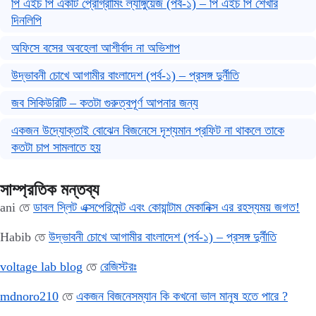
পি এইচ পি একটি প্রোগ্রামিং ল্যাঙ্গুয়েজ (পর্ব-১) – পি এইচ পি শেখার
দিনলিপি
অফিসে বসের অবহেলা আশীর্বাদ না অভিশাপ
উদ্ভাবনী চোখে আগামীর বাংলাদেশ (পর্ব-১) – প্রসঙ্গ দুর্নীতি
জব সিকিউরিটি – কতটা গুরুত্বপূর্ণ আপনার জন্য
একজন উদ্যোক্তাই বোঝেন বিজনেসে দৃশ্যমান প্রফিট না থাকলে তাকে
কতটা চাপ সামলাতে হয়
সাম্প্রতিক মন্তব্য
ani
তে
ডাবল স্লিট এক্সপেরিমেন্ট এবং কোয়ান্টাম মেকানিক্স এর রহস্যময় জগত!
Habib
তে
উদ্ভাবনী চোখে আগামীর বাংলাদেশ (পর্ব-১) – প্রসঙ্গ দুর্নীতি
voltage lab blog
তে
রেজিস্টরঃ
mdnoro210
তে
একজন বিজনেসম্যান কি কখনো ভাল মানুষ হতে পারে ?