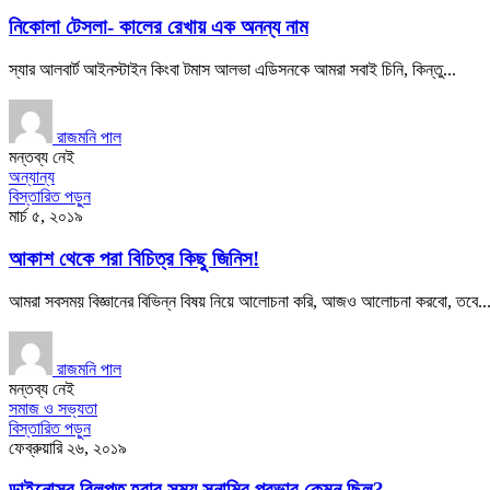
নিকোলা টেসলা- কালের রেখায় এক অনন্য নাম
স্যার আলবার্ট আইনস্টাইন কিংবা টমাস আলভা এডিসনকে আমরা সবাই চিনি, কিন্তু...
রাজমনি পাল
মন্তব্য নেই
অন্যান্য
বিস্তারিত পড়ুন
মার্চ ৫, ২০১৯
আকাশ থেকে পরা বিচিত্র কিছু জিনিস!
আমরা সবসময় বিজ্ঞানের বিভিন্ন বিষয় নিয়ে আলোচনা করি, আজও আলোচনা করবো, তবে..
রাজমনি পাল
মন্তব্য নেই
সমাজ ও সভ্যতা
বিস্তারিত পড়ুন
ফেব্রুয়ারি ২৬, ২০১৯
ডাইনোসর বিলুপ্ত হবার সময় সুনামির প্রভাব কেমন ছিল?