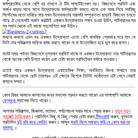
কর্মপ্রচেষ্টার থেকে বেশি হয় তাহলে ঐ টিম
সাসটেইনেবল
নয়। বিজনেসে প্রফিট এবং
অর্জন বাড়ার সাথে সাথে উদ্যোক্তার কর্মপ্রচেষ্টা কমতে থাকে এক সময় গিয়ে সবকিছু
সিস্টেমের মতো দারিয়ে যায় যখন উদ্যোক্তার সরাসরি সম্পৃক্ততা ছাড়াই বিজনেস চলতে
পারে ঐ লেভেলটা অর্জন করাটাই একজন উদ্যোক্তার লক্ষ্য হওয়া উচিৎ, পার্টনারদের স্ব
স্ব স্থান থেকে এই কাজে সহযোগিতা করা উচিৎ।
কখনো কখনো এমন হয় একজন উদ্যোক্তা এতো বেশি মানষিক প্রেসারে পরে যান যে
তিনি তার পরিকল্পনা মাফিক কাজ করতে পারেন না বা উত্তেজিত হয়ে ভুল করে বসেন।
যতটা সময় পর্যন্ত বিজনেসে দৃশ্যমান প্রফিট থাকে না একজন উদ্যোক্তা তার পার্টনারদের
থেকে অনেক বেশি চিন্তা করেন এবং চেষ্টা করেন প্রফিটেবল পর্যায়ে যাওয়ার।
হতেই পারে একজন উদ্যোক্তা একাডেমিক শিক্ষা, অর্থবিত্ত কিংবা সম্মানে তার
পার্টনারদের থেকে ছোট তারপরও এই ক্ষেত্র বিশেষে তিনিই সর্বোত্তম এটা মেনে নেয়াই
বাস্তব সম্মত।
কোন বিষয় আমাকে জানানোর জন্য মন্তব্য প্রদান করতে পারেন এর পাশাপাশি আমাকে
ফেসবুকে
ম্যাসেজ দিতে পারেন।
আপনার পরিকল্পনা, জিজ্ঞাসা, মতামত, পর্যালোচনা সবার সাথে শেয়ার করুন।
নতুন নতুন
প্রজেক্ট তৈরি করুন
।
প্রতিদিন কিছু না কিছু শেখার চেষ্টা করুন,
টিমওয়ার্ক
করুন, নূন্যতম
প্রতিদিন
দুই ঘন্টা করে কোডিং
করুন। আসুন
সবাই মিলে সমাধান করি যে কোন ধরণের
সমস্যা
।