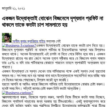
জানুয়ারি ২১, ২০২১
একজন উদ্যোক্তাই বোঝেন বিজনেসে দৃশ্যমান প্রফিট না
থাকলে তাকে কতটা চাপ সামলাতে হয়
অসীম কুমার
ক্যারিয়ার গাইড
মন্তব্য নেই
একজন উদ্যোক্তাই বোঝেন তাকে কতটা চাপ নিতে হয়।
বিজনেসে দৃশ্যমান প্রফিট না থাকলে পার্টনার বা ইনভেস্টরদের আস্থা আর বিশ্বাসও
কমতে থাকে। অনেক উদ্যোক্তাই এই চাপটা না নিতে পেরে বিলিন হয়ে যায়। একজন
উদ্যোক্তা রাতের পর রাত জেগে অনেক ত্যাগ স্বীকার করে যে বিজনেস প্লান সাজান
তার ২৫% ও যদি তার পার্টনারদের বোঝাতে পারতেন তাহলে ব্যপারটাই অন্যরকম হতে
পারতো।
একজন উদ্যোক্তা যে স্বপ্ন দেখেন তার পার্টনারদের পক্ষে একই স্বপ্ন দেখা হয়তোবা
সম্ভব নয়। সব সময় মনে হয় আমরা নানা ভাবে উদ্যোক্তাকে সহযোগিতা করে যাচ্ছি আর
সে নিজের আখের গোছাচ্ছেন, বিশ্বাস করেই ভুল করেছি।
হয়তো আপনি বা আমিও কারো বিজনেস পার্টনার তাই উদ্যোক্তাকে বোঝার চেষ্টা করুন।
যথেষ্ট সময় দিন। সত্যিই জানার চেষ্টা করুন তিনি কতটা আন্তরিক।
আত্মসমালোচনা করুন, নিজেকে প্রশ্ন করুন, আপনি নিজে টিমকে কতটা সময় দিচ্ছেন,
বিজনেস প্লাটফর্ম দাড়ানোর জন্য দরকার হয় টিমওয়ার্কের। একটু ক্যালকুলেশন করে
দেখুন যদি বর্তমান অর্জন আর প্রাপ্তির বিপরীতে উদ্যোক্তার কর্মপ্রচেষ্টা পুরো টিমের