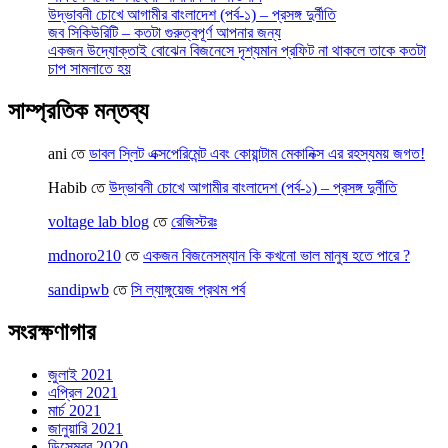
উদ্ভাবনী চোখে আগামীর বাংলাদেশ (পর্ব-১) – প্রসঙ্গ দুর্নীতি
জব সিকিউরিটি – কতটা গুরুত্বপূর্ণ আপনার জন্য
একজন উদ্যোক্তাই বোঝেন বিজনেসে দৃশ্যমান প্রফিট না থাকলে তাকে কতটা
চাপ সামলাতে হয়
সাম্প্রতিক মন্তব্য
ani
তে
ডাবল স্লিট এক্সপেরিমেন্ট এবং কোয়ান্টাম মেকানিক্স এর রহস্যময় জগত!
Habib
তে
উদ্ভাবনী চোখে আগামীর বাংলাদেশ (পর্ব-১) – প্রসঙ্গ দুর্নীতি
voltage lab blog
তে
রেজিস্টরঃ
mdnoro210
তে
একজন বিজনেসম্যান কি কখনো ভাল মানুষ হতে পারে ?
sandipwb
তে
সি ল্যাঙ্গুয়েজ প্রথম পর্ব
সংরক্ষণাগার
জুলাই 2021
এপ্রিল 2021
মার্চ 2021
জানুয়ারি 2021
ডিসেম্বর 2020