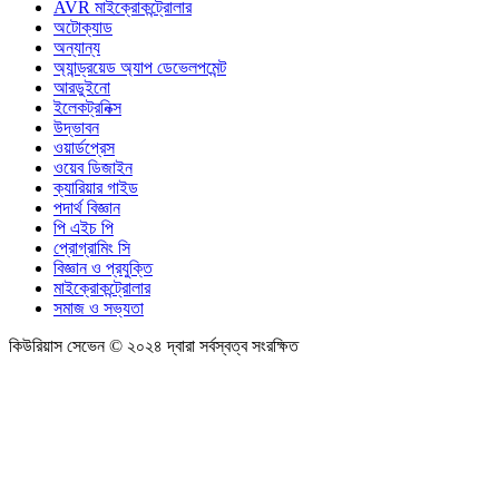
AVR মাইক্রোকন্ট্রোলার
অটোক্যাড
অন্যান্য
অ্যান্ড্রয়েড অ্যাপ ডেভেলপমেন্ট
আরডুইনো
ইলেকট্রনিক্স
উদ্ভাবন
ওয়ার্ডপ্রেস
ওয়েব ডিজাইন
ক্যারিয়ার গাইড
পদার্থ বিজ্ঞান
পি এইচ পি
প্রোগ্রামিং সি
বিজ্ঞান ও প্রযুক্তি
মাইক্রোকন্ট্রোলার
সমাজ ও সভ্যতা
কিউরিয়াস সেভেন © ২০২৪ দ্বারা সর্বস্বত্ব সংরক্ষিত