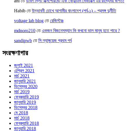
ani
তে
ডাবল স্লিট এক্সপেরিমেন্ট এবং কোয়ান্টাম মেকানিক্স এর রহস্যময় জগত!
Habib
তে
উদ্ভাবনী চোখে আগামীর বাংলাদেশ (পর্ব-১) – প্রসঙ্গ দুর্নীতি
voltage lab blog
তে
রেজিস্টরঃ
mdnoro210
তে
একজন বিজনেসম্যান কি কখনো ভাল মানুষ হতে পারে ?
sandipwb
তে
সি ল্যাঙ্গুয়েজ প্রথম পর্ব
সংরক্ষণাগার
জুলাই 2021
এপ্রিল 2021
মার্চ 2021
জানুয়ারি 2021
ডিসেম্বর 2020
মার্চ 2019
ফেব্রুয়ারি 2019
জানুয়ারি 2019
ডিসেম্বর 2018
মে 2018
মার্চ 2018
ফেব্রুয়ারি 2018
জানুয়ারি 2018