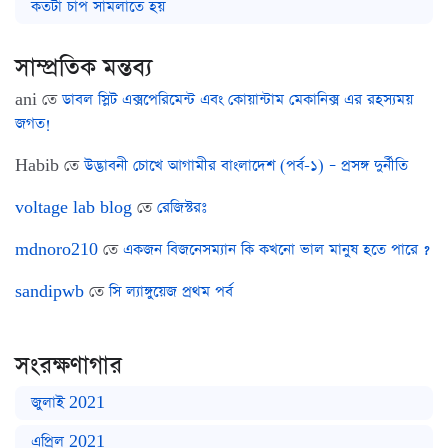
কতটা চাপ সামলাতে হয়
সাম্প্রতিক মন্তব্য
ani
তে
ডাবল স্লিট এক্সপেরিমেন্ট এবং কোয়ান্টাম মেকানিক্স এর রহস্যময়
জগত!
Habib
তে
উদ্ভাবনী চোখে আগামীর বাংলাদেশ (পর্ব-১) – প্রসঙ্গ দুর্নীতি
voltage lab blog
তে
রেজিস্টরঃ
mdnoro210
তে
একজন বিজনেসম্যান কি কখনো ভাল মানুষ হতে পারে ?
sandipwb
তে
সি ল্যাঙ্গুয়েজ প্রথম পর্ব
সংরক্ষণাগার
জুলাই 2021
এপ্রিল 2021