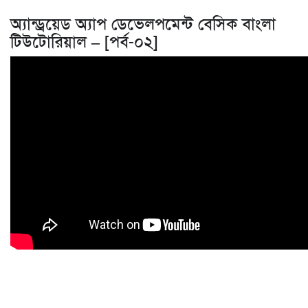
অ্যান্ড্রয়েড অ্যাপ ডেভেলপমেন্ট বেসিক বাংলা
টিউটোরিয়াল – [পর্ব-০২]