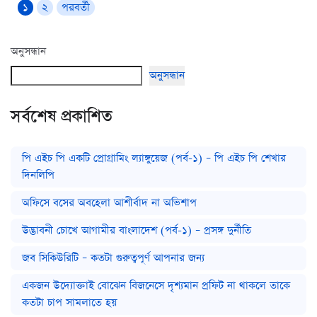
১
২
পরবর্তী
অনুসন্ধান
অনুসন্ধান
সর্বশেষ প্রকাশিত
পি এইচ পি একটি প্রোগ্রামিং ল্যাঙ্গুয়েজ (পর্ব-১) – পি এইচ পি শেখার
দিনলিপি
অফিসে বসের অবহেলা আশীর্বাদ না অভিশাপ
উদ্ভাবনী চোখে আগামীর বাংলাদেশ (পর্ব-১) – প্রসঙ্গ দুর্নীতি
জব সিকিউরিটি – কতটা গুরুত্বপূর্ণ আপনার জন্য
একজন উদ্যোক্তাই বোঝেন বিজনেসে দৃশ্যমান প্রফিট না থাকলে তাকে
কতটা চাপ সামলাতে হয়