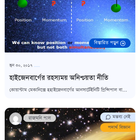
বিস্তারিত পড়ুন
জুন ৩০, ২০১৭
হাইজেনবার্গের রহস্যময় অনিশ্চয়তা নীতি
কোয়ান্টাম মেকানিক্সে হহাইজেনবার্গের আনসার্টেইনিটি প্রিন্সিপাল বা...
মন্তব্য নেই
রাজমনি পাল
পদার্থ বিজ্ঞান