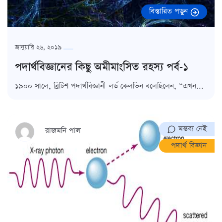
বিস্তারিত পড়ুন
জানুয়ারি ২৬, ২০১৯
পদার্থবিজ্ঞানের কিছু অমীমাংসিত রহস্য পর্ব-১
১৯০০ সালে, ব্রিটিশ পদার্থবিজ্ঞানী লর্ড কেলভিন বলেছিলেন, “এখন...
মন্তব্য নেই
রাজমনি পাল
পদার্থ বিজ্ঞান