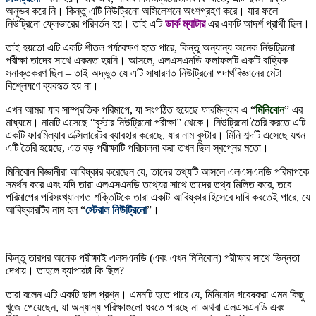
অনুভব করে নি। কিন্তু এটি নিউট্রিনো অসিলেশনে অংশগ্রহণ করে। যার ফলে
নিউট্রিনো ফ্লেভারের পরিবর্তন হয়। তাই এটি
ডার্ক ম্যাটার
এর একটি আদর্শ প্রার্থী ছিল।
তাই হয়তো এটি একটি শীতল পর্যবেক্ষণ হতে পারে, কিন্তু অন্যান্য অনেক নিউট্রিনো
পরীক্ষা তাদের সাথে একমত হয়নি। আসলে, এলএসএনডি ফলাফলটি একটি বাহ্যিক
সনাক্তকরণ ছিল – তাই অদ্ভুত যে এটি সাধারণত নিউট্রিনো পদার্থবিজ্ঞানের মেটা
বিশ্লেষণে ব্যবহৃত হয় না।
এখন আমরা যাব সাম্প্রতিক পরিমাপে, যা সংগঠিত হয়েছে ফারমিল্যাব এ “
মিনিবোন
” এর
মাধ্যমে। নামটি এসেছে “বুস্টার নিউট্রিনো পরীক্ষা” থেকে। নিউট্রিনো তৈরি করতে এটি
একটি ফারমিল্যাব এক্সিলারেটর ব্যাবহার করেছে, যার নাম বুস্টার। মিনি শব্দটি এসেছে যখন
এটি তৈরি হয়েছে, এত বড় পরীক্ষাটি পরিচালনা করা তখন ছিল স্বপ্নের মতো।
মিনিবোন বিজ্ঞানীরা আবিষ্কার করেছেন যে, তাদের তথ্যটি আসলে এলএসএনডি পরিমাপকে
সমর্থন করে এবং যদি তারা এলএসএনডি তথ্যের সাথে তাদের তথ্য মিলিত করে, তবে
পরিমাপের পরিসংখ্যানগত শক্তিটিকে তারা একটি আবিষ্কার হিসেবে দাবি করতেই পারে, যে
আবিষ্কারটির নাম হল “
স্টেরাল নিউট্রিনো
”।
কিন্তু তারপর অনেক পরীক্ষাই এলসএনডি (এবং এখন মিনিবোন) পরীক্ষার সাথে ভিন্নতা
দেখায়। তাহলে ব্যাপারটা কি ছিল?
তারা বলেন এটি একটি ভাল প্রশ্ন। এমনটি হতে পারে যে, মিনিবোন গবেষকরা এমন কিছু
খুজে পেয়েছেন, যা অন্যান্য পরিক্ষাগুলো ধরতে পারছে না অথবা এলএসএনডি এবং