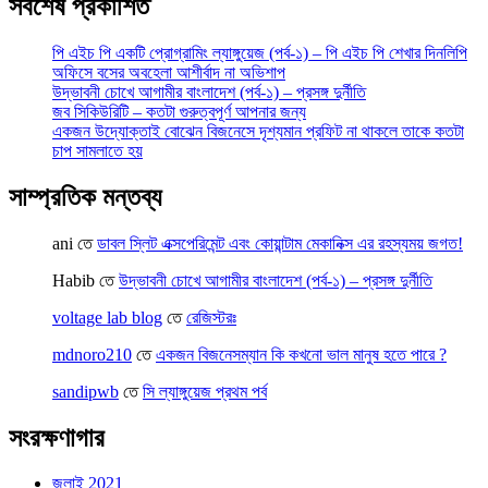
সর্বশেষ প্রকাশিত
পি এইচ পি একটি প্রোগ্রামিং ল্যাঙ্গুয়েজ (পর্ব-১) – পি এইচ পি শেখার দিনলিপি
অফিসে বসের অবহেলা আশীর্বাদ না অভিশাপ
উদ্ভাবনী চোখে আগামীর বাংলাদেশ (পর্ব-১) – প্রসঙ্গ দুর্নীতি
জব সিকিউরিটি – কতটা গুরুত্বপূর্ণ আপনার জন্য
একজন উদ্যোক্তাই বোঝেন বিজনেসে দৃশ্যমান প্রফিট না থাকলে তাকে কতটা
চাপ সামলাতে হয়
সাম্প্রতিক মন্তব্য
ani
তে
ডাবল স্লিট এক্সপেরিমেন্ট এবং কোয়ান্টাম মেকানিক্স এর রহস্যময় জগত!
Habib
তে
উদ্ভাবনী চোখে আগামীর বাংলাদেশ (পর্ব-১) – প্রসঙ্গ দুর্নীতি
voltage lab blog
তে
রেজিস্টরঃ
mdnoro210
তে
একজন বিজনেসম্যান কি কখনো ভাল মানুষ হতে পারে ?
sandipwb
তে
সি ল্যাঙ্গুয়েজ প্রথম পর্ব
সংরক্ষণাগার
জুলাই 2021