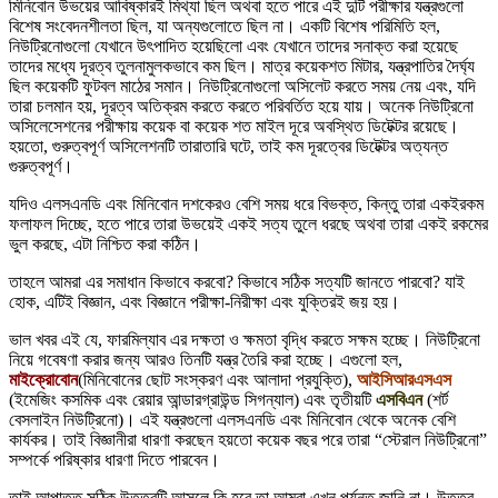
মিনিবোন উভয়ের আবিষ্কারই মিথ্যা ছিল অথবা হতে পারে এই দুটি পরীক্ষার যন্ত্রগুলো
বিশেষ সংবেদনশীলতা ছিল, যা অন্যগুলোতে ছিল না। একটি বিশেষ পরিমিতি হল,
নিউট্রিনোগুলো যেখানে উৎপাদিত হয়েছিলো এবং যেখানে তাদের সনাক্ত করা হয়েছে
তাদের মধ্যে দূরত্ব তুলনামুলকভাবে কম ছিল। মাত্র কয়েকশত মিটার, যন্ত্রপাতির দৈর্ঘ্য
ছিল কয়েকটি ফুটবল মাঠের সমান। নিউট্রিনোগুলো অসিলেট করতে সময় নেয় এবং, যদি
তারা চলমান হয়, দূরত্ব অতিক্রম করতে করতে পরিবর্তিত হয়ে যায়। অনেক নিউট্রিনো
অসিলেসেশনের পরীক্ষায় কয়েক বা কয়েক শত মাইল দূরে অবস্থিত ডিটেক্টর রয়েছে।
হয়তো, গুরুত্বপূর্ণ অসিলেশনটি তারাতারি ঘটে, তাই কম দূরত্বের ডিটেক্টর অত্যন্ত
গুরুত্বপূর্ণ।
যদিও এলসএনডি এবং মিনিবোন দশকেরও বেশি সময় ধরে বিভক্ত, কিন্তু তারা একইরকম
ফলাফল দিচ্ছে, হতে পারে তারা উভয়েই একই সত্য তুলে ধরছে অথবা তারা একই রকমের
ভুল করছে, এটা নিশ্চিত করা কঠিন।
তাহলে আমরা এর সমাধান কিভাবে করবো? কিভাবে সঠিক সত্যটি জানতে পারবো? যাই
হোক, এটিই বিজ্ঞান, এবং বিজ্ঞানে পরীক্ষা-নিরীক্ষা এবং যুক্তিরই জয় হয়।
ভাল খবর এই যে, ফারমিল্যাব এর দক্ষতা ও ক্ষমতা বৃদ্ধি করতে সক্ষম হচ্ছে। নিউট্রিনো
নিয়ে গবেষণা করার জন্য আরও তিনটি যন্ত্র তৈরি করা হচ্ছে। এগুলো হল,
মাইক্রোবোন
(মিনিবোনের ছোট সংস্করণ এবং আলাদা প্রযুক্তি),
আইসিআরএসএস
(ইমেজিং কসমিক এবং রেয়ার আন্ডারগ্রাউন্ড সিগন্যাল) এবং তৃতীয়টি
এসবিএন
(শর্ট
বেসলাইন নিউট্রিনো)। এই যন্ত্রগুলো এলসএনডি এবং মিনিবোন থেকে অনেক বেশি
কার্যকর। তাই বিজ্ঞানীরা ধারণা করছেন হয়তো কয়েক বছর পরে তারা “স্টেরাল নিউট্রিনো”
সম্পর্কে পরিষ্কার ধারণা দিতে পারবেন।
তাই আপাতত সঠিক উত্তরটি আসলে কি হবে তা আমরা এখন পর্যন্ত জানি না। উত্তর