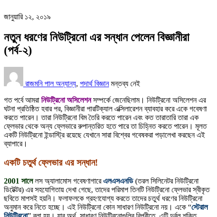
জানুয়ারি ১২, ২০১৯
নতুন ধরণের নিউট্রিনো এর সন্ধান পেলেন বিজ্ঞানীরা
(পর্ব-২)
রাজমনি পাল
অন্যান্য
,
পদার্থ বিজ্ঞান
মন্তব্য নেই
গত পর্বে আমরা
নিউট্রিনো অসিলেশন
সম্পর্কে জেনেছিলাম। নিউট্রিনো অসিলেশন এর
ঘটনা প্রতিষ্ঠিত হবার পর, বিজ্ঞানীরা পারটিক্যাল এক্সিলারেশন ব্যাবহার করে একে গবেষণা
করতে পারেন। তারা নিউট্রিনো বিম তৈরি করতে পারেন এবং কত তারাতারি তারা এক
ফ্লেভার থেকে অন্য ফ্লেভারে রুপান্তরিত হতে পারে তা চিহ্নিত করতে পারেন। মূলত
একটি নিউট্রিনো ইন্ডাস্ট্রি রয়েছে যেখানে সারা বিশ্বের গবেষকরা পড়ালেখা করছেন এই
ব্যাপারে।
একটি চতুর্থ ফ্লেভার এর সন্ধান!
2001 সালে
লস অ্যালামোস গবেষণাগারে
এলএসএনডি
(তরল সিলিনেটর নিউট্রিনো
ডিটেক্টর) এর সহযোগিতায় দেখা গেছে, তাদের পরিমাপ তিনটি নিউট্রিনো ফ্লেভার স্বীকৃত
ছবিতে মাপসই হয়নি। ফলাফলকে গ্রহণযোগ্য করতে তাদের চতুর্থ ধরণের নিউট্রিনো
অনুমান করে নিতে হচ্ছে। এই নিউট্রিনো কোন সাধারণ নিউট্রিনো নয়। একে “
স্টেরাল
নিউট্রিনো
” বলা হয়। যার অর্থ, সাধারণ নিউট্রিনোগুলির বিপরীতে, এটি দুর্বল শক্তি