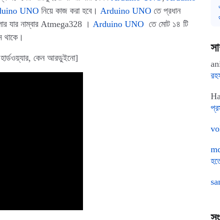
duino UNO
নিয়ে কাজ করা হবে।
Arduino UNO
তে প্রধান
্রোলার যার নাম্বার Atmega328 ।
Arduino UNO
তে মোট ১৪ টি
িন থাকে।
সা
হার্ডওয়্যার, কেন আরডুইনো]
an
রহ
Ha
প্রস
vo
md
হত
sa
সং