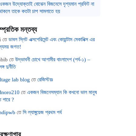
একজন উদ্যোক্তাই বোঝেন বিজনেসে দৃশ্যমান প্রফিট না
থাকলে তাকে কতটা চাপ সামলাতে হয়
ম্প্রতিক মন্তব্য
i
তে
ডাবল স্লিট এক্সপেরিমেন্ট এবং কোয়ান্টাম মেকানিক্স এর
স্যময় জগত!
bib
তে
উদ্ভাবনী চোখে আগামীর বাংলাদেশ (পর্ব-১) –
ঙ্গ দুর্নীতি
ltage lab blog
তে
রেজিস্টরঃ
noro210
তে
একজন বিজনেসম্যান কি কখনো ভাল মানুষ
ে পারে ?
ndipwb
তে
সি ল্যাঙ্গুয়েজ প্রথম পর্ব
রক্ষণাগার