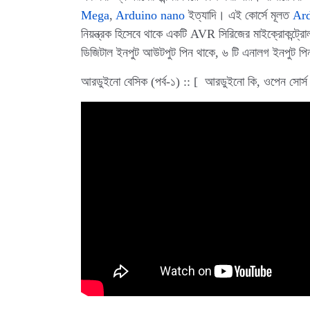
Mega
,
Arduino nano
ইত্যাদি। এই কোর্সে মূলত
Ar
নিয়ন্ত্রক হিসেবে থাকে একটি AVR সিরিজের মাইক্রোকন্ট
ডিজিটাল ইনপুট আউটপুট পিন থাকে, ৬ টি এনালগ ইনপুট প
আরডুইনো বেসিক (পর্ব-১) :: [ আরডুইনো কি, ওপেন সোর্স 