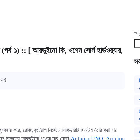
অনু
র্ব-১) :: [ আরডুইনো কি, ওপেন সোর্স হার্ডওয়্যার,
সর
 নেই
যবহার করে, রোবট,কন্ট্রোল সিস্টেম,সিকিউরিটি সিস্টেম তৈরি করা যায়
িভিন্ন মডেলের আরডুইনো পাওয়া যায় যেমন
Arduino UNO
,
Arduino