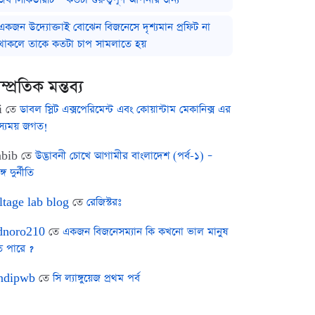
একজন উদ্যোক্তাই বোঝেন বিজনেসে দৃশ্যমান প্রফিট না
থাকলে তাকে কতটা চাপ সামলাতে হয়
ম্প্রতিক মন্তব্য
i
তে
ডাবল স্লিট এক্সপেরিমেন্ট এবং কোয়ান্টাম মেকানিক্স এর
স্যময় জগত!
bib
তে
উদ্ভাবনী চোখে আগামীর বাংলাদেশ (পর্ব-১) –
ঙ্গ দুর্নীতি
ltage lab blog
তে
রেজিস্টরঃ
noro210
তে
একজন বিজনেসম্যান কি কখনো ভাল মানুষ
ে পারে ?
ndipwb
তে
সি ল্যাঙ্গুয়েজ প্রথম পর্ব