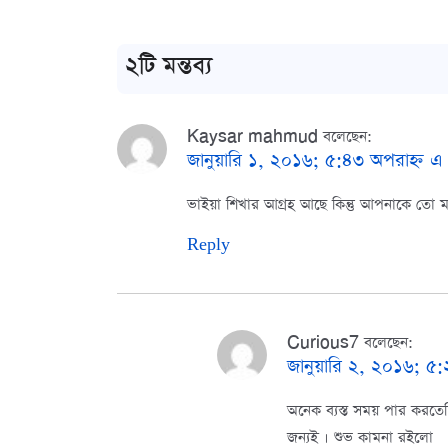
২টি মন্তব্য
Kaysar mahmud
বলেছেন:
জানুয়ারি ১, ২০১৬; ৫:৪৩ অপরাহ্ন এ
ভাইয়া শিখার আগ্রহ আ‌ছে কিন্তু আপনা‌কে তো মা‌
Reply
Curious7
বলেছেন:
জানুয়ারি ২, ২০১৬; ৫:২৭
অনেক ব্যস্ত সময় পার করত
জন্যই । শুভ কামনা রইলো