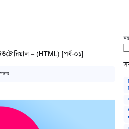
অনু
িউটোরিয়াল – (HTML) [পর্ব-০১]
সর
ন্তব্য