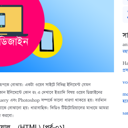
সা
an
রহ
Ha
প্রস
vo
ূপকে বোঝায়। একটা ওয়েব সাইটে বিভিন্ন ইলিমেন্ট যেমন
, কোন ইলিমেন্টে কোন রং এ দেখাবে ইত্যাদি বিষয় ওয়েব ডিজাইনের
md
uery এবং Photoshop সম্পর্কে ভালো ধারণা থাকতে হয়। বর্তমান
হত
রাকে বোঝানো হয়। ধারাবাহিক। ভিডিও টিউটোরিয়ালের মাধ্যমে আমরা
sa
জন করবো।
য়াল – (HTML) [পর্ব-০১]