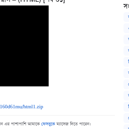
স
l160d61mu/html1.zip
ারেন এর পাশাপাশি আমাকে
ফেসবুকে
ম্যাসেজ দিতে পারেন।