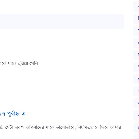
ঝে মা‌ঝে হ‌রি‌য়ে পে‌লি
 পূর্বাহ্ন এ
েছি, সেটা অবশ্য আপনাদের মাঝে ভালোভাবে, নিয়মিতভাবে ফিরে আসার