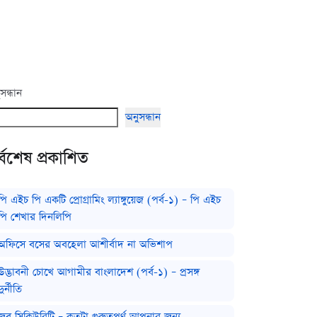
সন্ধান
অনুসন্ধান
্বশেষ প্রকাশিত
পি এইচ পি একটি প্রোগ্রামিং ল্যাঙ্গুয়েজ (পর্ব-১) – পি এইচ
পি শেখার দিনলিপি
অফিসে বসের অবহেলা আশীর্বাদ না অভিশাপ
উদ্ভাবনী চোখে আগামীর বাংলাদেশ (পর্ব-১) – প্রসঙ্গ
দুর্নীতি
জব সিকিউরিটি – কতটা গুরুত্বপূর্ণ আপনার জন্য