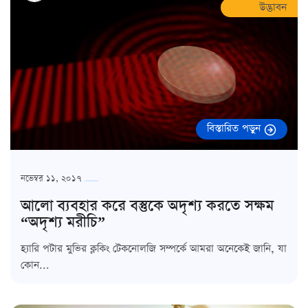
উদ্ভাবন
বিস্তারিত পড়ুন
নভেম্বর ১১, ২০১৭
আলো ব্যবহার করে বস্তুকে অদৃশ্য করতে সক্ষম
“অদৃশ্য মরীচি”
হ্যারি পটার মুভির ক্লকিং টেকনোলজি সম্পর্কে আমরা অনেকেই জানি, যা
কোন...