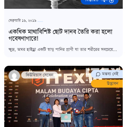
ফেব্রুয়ারি ১৯, ২০১৯
একধিক মাথাবিশিষ্ট ছোট দানব তৈরি করা হলো
গবেষণাগারে!
ক্ষুদ্র, অমর হাইড্র্রা একটি স্বাদু পানির প্রাণী যা তার শরীরের সবচেয়ে...
মন্তব্য নেই
কিউরিয়াস সেভেন
উদ্ভাবন