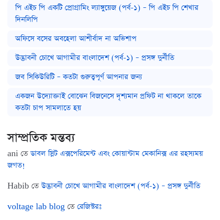
পি এইচ পি একটি প্রোগ্রামিং ল্যাঙ্গুয়েজ (পর্ব-১) – পি এইচ পি শেখার
দিনলিপি
অফিসে বসের অবহেলা আশীর্বাদ না অভিশাপ
উদ্ভাবনী চোখে আগামীর বাংলাদেশ (পর্ব-১) – প্রসঙ্গ দুর্নীতি
জব সিকিউরিটি – কতটা গুরুত্বপূর্ণ আপনার জন্য
একজন উদ্যোক্তাই বোঝেন বিজনেসে দৃশ্যমান প্রফিট না থাকলে তাকে
কতটা চাপ সামলাতে হয়
সাম্প্রতিক মন্তব্য
ani
তে
ডাবল স্লিট এক্সপেরিমেন্ট এবং কোয়ান্টাম মেকানিক্স এর রহস্যময়
জগত!
Habib
তে
উদ্ভাবনী চোখে আগামীর বাংলাদেশ (পর্ব-১) – প্রসঙ্গ দুর্নীতি
voltage lab blog
তে
রেজিস্টরঃ