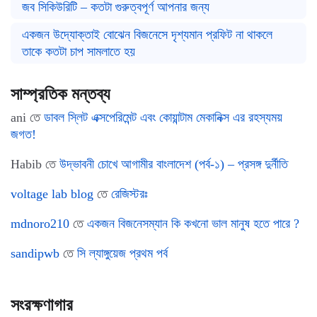
জব সিকিউরিটি – কতটা গুরুত্বপূর্ণ আপনার জন্য
একজন উদ্যোক্তাই বোঝেন বিজনেসে দৃশ্যমান প্রফিট না থাকলে
তাকে কতটা চাপ সামলাতে হয়
সাম্প্রতিক মন্তব্য
ani
তে
ডাবল স্লিট এক্সপেরিমেন্ট এবং কোয়ান্টাম মেকানিক্স এর রহস্যময়
জগত!
Habib
তে
উদ্ভাবনী চোখে আগামীর বাংলাদেশ (পর্ব-১) – প্রসঙ্গ দুর্নীতি
voltage lab blog
তে
রেজিস্টরঃ
mdnoro210
তে
একজন বিজনেসম্যান কি কখনো ভাল মানুষ হতে পারে ?
sandipwb
তে
সি ল্যাঙ্গুয়েজ প্রথম পর্ব
সংরক্ষণাগার