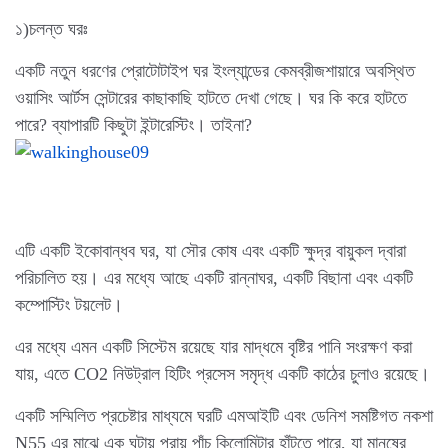
১)চলন্ত ঘরঃ
একটি নতুন ধরণের প্রোটোটাইপ ঘর ইংল্যান্ডের কেমব্রীজশায়ারে অবস্থিত
ওয়াসিং আর্টস সেন্টারের কাছাকাছি হাটতে দেখা গেছে। ঘর কি করে হাটতে
পারে? ব্যাপারটি কিছুটা ইন্টারেস্টিং। তাইনা?
এটি একটি ইকোবান্ধব ঘর, যা সৌর কোষ এবং একটি ক্ষুদ্র বায়ুকল দ্বারা
পরিচালিত হয়। এর মধ্যে আছে একটি রান্নাঘর, একটি বিছানা এবং একটি
কম্পোস্টিং টয়লেট।
এর মধ্যে এমন একটি সিস্টেম রয়েছে যার মাদ্ধমে বৃষ্টির পানি সংরক্ষণ করা
যায়, এতে CO2 নিউট্রাল হিটিং প্রসেস সমৃদ্ধ একটি কাঠের চুলাও রয়েছে।
একটি সম্মিলিত প্রচেষ্টার মাধ্যমে ঘরটি এমআইটি এবং ডেনিশ সমষ্টিগত নকশা
N55 এর মাঝে এক ঘন্টায় প্রায় পাঁচ কিলোমিটার হাঁটতে পারে, যা মানুষের