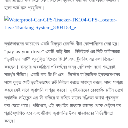
গাড়িগুলোতে কার জি.পি.এস. সিস্টেম ব্যবহার করা হয় তার একটি উদাহরণ
হলো স্মার্ট বাক্স প্রযুক্তি।
ড্রাইভারদের আচরণের একটি বিস্তৃত রেকর্ডিং বীমা কোম্পানিদের দেয়া হয়।
“pay-as-you-drive” একটি গাড়ি বীমা। নিউইয়র্ক এর সিটি অফিসাররা
“ড্রাইভার স্মার্ট” প্রযুক্তি হিসেবে জি.পি.এস. ট্র্যাকিং এর কথা বিবেচনা
করছেন। রাস্তার অবকাঠামো পরিবর্তনের জন্য বেশিরভাগ বড়ো শহরেরই
সামর্থ্য সীমিত। একটি কার জি.পি.এস.. সিস্টেম যা ট্রাফিক ইনফরমেশনের
সাথে যুক্ত সেটি ড্রাইভারদের রুট নির্বাচন করতে সাহায্য করবে, সময় সাশ্রয়
করবে সেই সাথে জ্বালানি সাশ্রয় করবে। ড্রাইভারদের রেকর্ডেড রুটিন দেখে
ড্রাইভিং লাইসেন্স এর ফী বাড়িয়ে বা কমিয়ে তাদের দণ্ডিত অথবা পুরস্কৃত
করা যেতে পারে। পরিশেষে, এই পদ্ধতির মাধ্যমে রাজস্ব থেকে পেট্রল কর
প্রতিস্থাপিত হবে এবং জীবাশ্ম জ্বালানির উপর যানবাহনের নির্ভরশীলতা
কমবে।