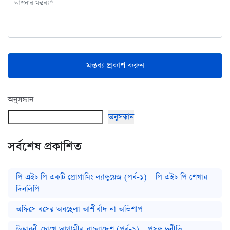
মন্তব্য প্রকাশ করুন
অনুসন্ধান
অনুসন্ধান
সর্বশেষ প্রকাশিত
পি এইচ পি একটি প্রোগ্রামিং ল্যাঙ্গুয়েজ (পর্ব-১) – পি এইচ পি শেখার
দিনলিপি
অফিসে বসের অবহেলা আশীর্বাদ না অভিশাপ
উদ্ভাবনী চোখে আগামীর বাংলাদেশ (পর্ব-১) – প্রসঙ্গ দুর্নীতি