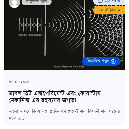
১টি মন্তব্য
রাজমনি পাল
পদার্থ বিজ্ঞান
বিস্তারিত পড়ুন
জুন ১৪, ২০১৭
ডাবল স্লিট এক্সপেরিমেন্ট এবং কোয়ান্টাম
মেকানিক্স এর রহস্যময় জগত!
আলো আসলে কি এ নিয়ে প্রাচীনকাল থেকেই নানা বিজ্ঞানী নানা ধরনের
মতবাদ...