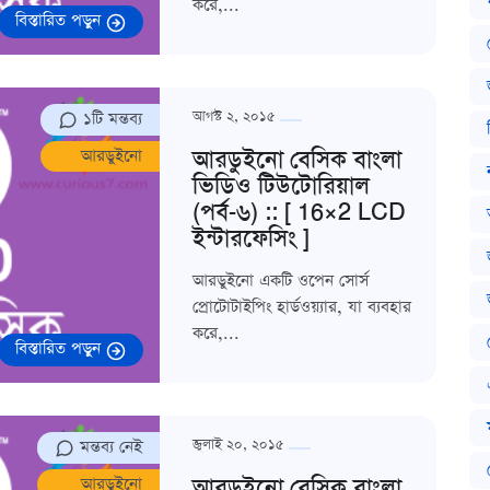
করে,...
বিস্তারিত পড়ুন
১টি মন্তব্য
আগস্ট ২, ২০১৫
আরডুইনো বেসিক বাংলা
আরডুইনো
ভিডিও টিউটোরিয়াল
(পর্ব-৬) :: [ 16×2 LCD
ইন্টারফেসিং ]
আরডুইনো একটি ওপেন সোর্স
প্রোটোটাইপিং হার্ডওয়্যার, যা ব্যবহার
করে,...
বিস্তারিত পড়ুন
মন্তব্য নেই
জুলাই ২০, ২০১৫
আরডুইনো বেসিক বাংলা
আরডুইনো