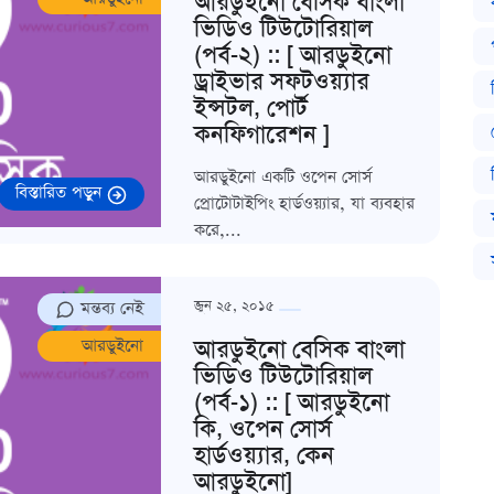
আরডুইনো বেসিক বাংলা
ভিডিও টিউটোরিয়াল
(পর্ব-২) :: [ আরডুইনো
ড্রাইভার সফটওয়্যার
ইন্সটল, পোর্ট
কনফিগারেশন ]
আরডুইনো একটি ওপেন সোর্স
বিস্তারিত পড়ুন
প্রোটোটাইপিং হার্ডওয়্যার, যা ব্যবহার
করে,...
মন্তব্য নেই
জুন ২৫, ২০১৫
আরডুইনো বেসিক বাংলা
আরডুইনো
ভিডিও টিউটোরিয়াল
(পর্ব-১) :: [ আরডুইনো
কি, ওপেন সোর্স
হার্ডওয়্যার, কেন
আরডুইনো]