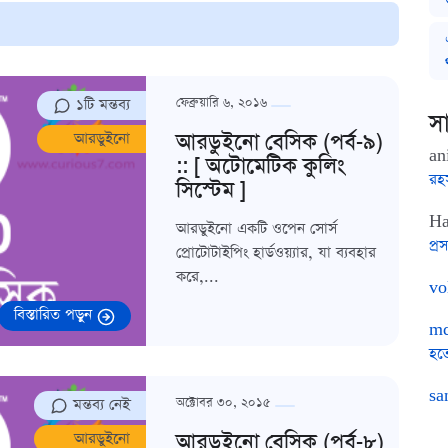
১টি মন্তব্য
ফেব্রুয়ারি ৬, ২০১৬
সা
আরডুইনো বেসিক (পর্ব-৯)
আরডুইনো
an
:: [ অটোমেটিক কুলিং
রহ
সিস্টেম ]
Ha
আরডুইনো একটি ওপেন সোর্স
প্রস
প্রোটোটাইপিং হার্ডওয়্যার, যা ব্যবহার
করে,...
vo
বিস্তারিত পড়ুন
md
হত
sa
মন্তব্য নেই
অক্টোবর ৩০, ২০১৫
আরডুইনো বেসিক (পর্ব-৮)
আরডুইনো