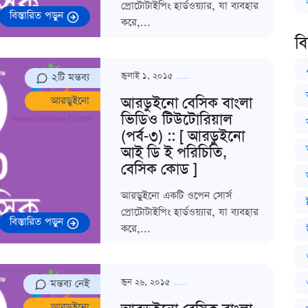
প্রোটোটাইপিং হার্ডওয়্যার, যা ব্যবহার
বিস্তারিত পড়ুন
করে,...
ব
২টি মন্তব্য
জুলাই ১, ২০১৫
আরডুইনো বেসিক বাংলা
আরডুইনো
ভিডিও টিউটোরিয়াল
(পর্ব-৩) :: [ আরডুইনো
আই ডি ই পরিচিতি,
বেসিক কোড ]
আরডুইনো একটি ওপেন সোর্স
প্রোটোটাইপিং হার্ডওয়্যার, যা ব্যবহার
বিস্তারিত পড়ুন
করে,...
মন্তব্য নেই
জুন ২৬, ২০১৫
আরডুইনো