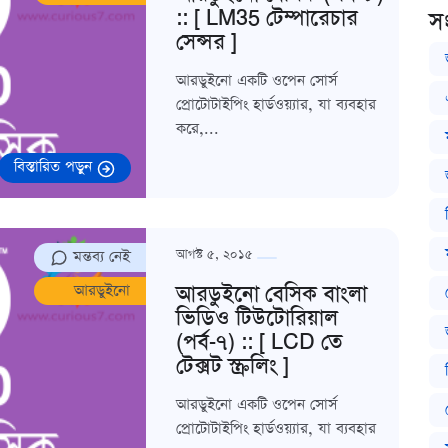
:: [ LM35 টেম্পারেচার
স
সেন্সর ]
আরডুইনো একটি ওপেন সোর্স
প্রোটোটাইপিং হার্ডওয়্যার, যা ব্যবহার
করে,...
বিস্তারিত পড়ুন
মন্তব্য নেই
আগস্ট ৫, ২০১৫
আরডুইনো বেসিক বাংলা
আরডুইনো
ভিডিও টিউটোরিয়াল
(পর্ব-৭) :: [ LCD তে
টেক্সট স্ক্রলিং ]
আরডুইনো একটি ওপেন সোর্স
প্রোটোটাইপিং হার্ডওয়্যার, যা ব্যবহার