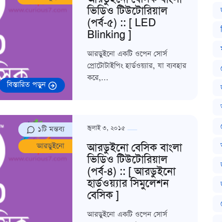
ভিডিও টিউটোরিয়াল
(পর্ব-৫) :: [ LED
Blinking ]
আরডুইনো একটি ওপেন সোর্স
প্রোটোটাইপিং হার্ডওয়্যার, যা ব্যবহার
করে,...
বিস্তারিত পড়ুন
১টি মন্তব্য
জুলাই ৩, ২০১৫
আরডুইনো বেসিক বাংলা
আরডুইনো
ভিডিও টিউটোরিয়াল
(পর্ব-৪) :: [ আরডুইনো
হার্ডওয়্যার সিমুলেশন
বেসিক ]
আরডুইনো একটি ওপেন সোর্স