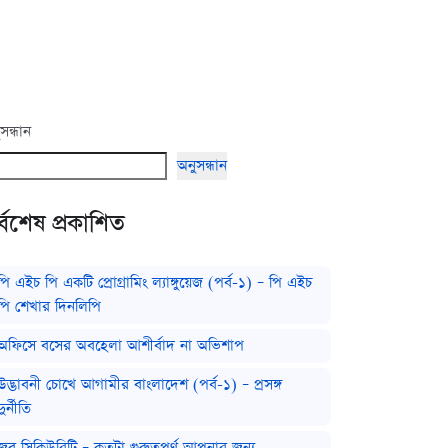
সন্ধান
অনুসন্ধান
্বশেষ প্রকাশিত
পি এইচ পি একটি প্রোগ্রামিং ল্যাঙ্গুয়েজ (পর্ব-১) – পি এইচ
পি শেখার দিনলিপি
অফিসে বসের অবহেলা আশীর্বাদ না অভিশাপ
উদ্ভাবনী চোখে আগামীর বাংলাদেশ (পর্ব-১) – প্রসঙ্গ
দুর্নীতি
জব সিকিউরিটি – কতটা গুরুত্বপূর্ণ আপনার জন্য