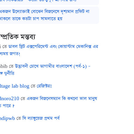
একজন উদ্যোক্তাই বোঝেন বিজনেসে দৃশ্যমান প্রফিট না
থাকলে তাকে কতটা চাপ সামলাতে হয়
ম্প্রতিক মন্তব্য
i
তে
ডাবল স্লিট এক্সপেরিমেন্ট এবং কোয়ান্টাম মেকানিক্স এর
স্যময় জগত!
bib
তে
উদ্ভাবনী চোখে আগামীর বাংলাদেশ (পর্ব-১) –
ঙ্গ দুর্নীতি
ltage lab blog
তে
রেজিস্টরঃ
noro210
তে
একজন বিজনেসম্যান কি কখনো ভাল মানুষ
ে পারে ?
ndipwb
তে
সি ল্যাঙ্গুয়েজ প্রথম পর্ব