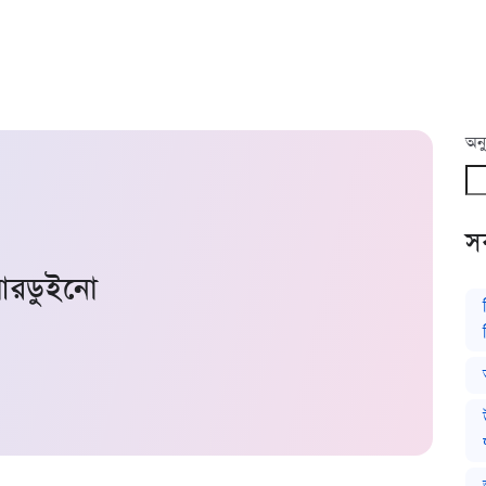
অনু
সর
রডুইনো