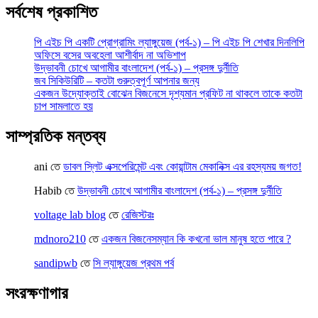
সর্বশেষ প্রকাশিত
পি এইচ পি একটি প্রোগ্রামিং ল্যাঙ্গুয়েজ (পর্ব-১) – পি এইচ পি শেখার দিনলিপি
অফিসে বসের অবহেলা আশীর্বাদ না অভিশাপ
উদ্ভাবনী চোখে আগামীর বাংলাদেশ (পর্ব-১) – প্রসঙ্গ দুর্নীতি
জব সিকিউরিটি – কতটা গুরুত্বপূর্ণ আপনার জন্য
একজন উদ্যোক্তাই বোঝেন বিজনেসে দৃশ্যমান প্রফিট না থাকলে তাকে কতটা
চাপ সামলাতে হয়
সাম্প্রতিক মন্তব্য
ani
তে
ডাবল স্লিট এক্সপেরিমেন্ট এবং কোয়ান্টাম মেকানিক্স এর রহস্যময় জগত!
Habib
তে
উদ্ভাবনী চোখে আগামীর বাংলাদেশ (পর্ব-১) – প্রসঙ্গ দুর্নীতি
voltage lab blog
তে
রেজিস্টরঃ
mdnoro210
তে
একজন বিজনেসম্যান কি কখনো ভাল মানুষ হতে পারে ?
sandipwb
তে
সি ল্যাঙ্গুয়েজ প্রথম পর্ব
সংরক্ষণাগার