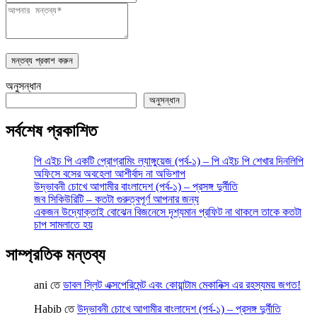
মন্তব্য প্রকাশ করুন
অনুসন্ধান
অনুসন্ধান
সর্বশেষ প্রকাশিত
পি এইচ পি একটি প্রোগ্রামিং ল্যাঙ্গুয়েজ (পর্ব-১) – পি এইচ পি শেখার দিনলিপি
অফিসে বসের অবহেলা আশীর্বাদ না অভিশাপ
উদ্ভাবনী চোখে আগামীর বাংলাদেশ (পর্ব-১) – প্রসঙ্গ দুর্নীতি
জব সিকিউরিটি – কতটা গুরুত্বপূর্ণ আপনার জন্য
একজন উদ্যোক্তাই বোঝেন বিজনেসে দৃশ্যমান প্রফিট না থাকলে তাকে কতটা
চাপ সামলাতে হয়
সাম্প্রতিক মন্তব্য
ani
তে
ডাবল স্লিট এক্সপেরিমেন্ট এবং কোয়ান্টাম মেকানিক্স এর রহস্যময় জগত!
Habib
তে
উদ্ভাবনী চোখে আগামীর বাংলাদেশ (পর্ব-১) – প্রসঙ্গ দুর্নীতি