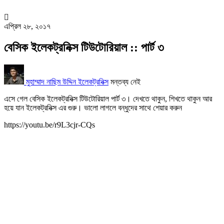
এপ্রিল ২৮, ২০১৭
বেসিক ইলেকট্রনিক্স টিউটোরিয়াল :: পার্ট ৩
মুহাম্মাদ নাছিম উদ্দিন
ইলেকট্রনিক্স
মন্তব্য নেই
এসে গেল বেসিক ইলেকট্রনিক্স টিউটোরিয়াল পার্ট ৩। দেখতে থাকুন, শিখতে থাকুন আর
হয়ে যান ইলেকট্রনিক্স এর গুরু। ভালো লাগলে বন্ধুদের সাথে শেয়ার করুন
https://youtu.be/r9L3cjr-CQs