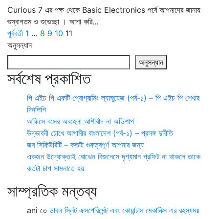
Curious 7 এর পক্ষ থেকে Basic Electronics পর্বে আপনাদের জানায়
শুস্বাগতম ও শুভেচ্ছা । আশা করি...
পূর্ববর্তী
1
…
8
9
10
11
অনুসন্ধান
অনুসন্ধান
সর্বশেষ প্রকাশিত
পি এইচ পি একটি প্রোগ্রামিং ল্যাঙ্গুয়েজ (পর্ব-১) – পি এইচ পি শেখার
দিনলিপি
অফিসে বসের অবহেলা আশীর্বাদ না অভিশাপ
উদ্ভাবনী চোখে আগামীর বাংলাদেশ (পর্ব-১) – প্রসঙ্গ দুর্নীতি
জব সিকিউরিটি – কতটা গুরুত্বপূর্ণ আপনার জন্য
একজন উদ্যোক্তাই বোঝেন বিজনেসে দৃশ্যমান প্রফিট না থাকলে তাকে
কতটা চাপ সামলাতে হয়
সাম্প্রতিক মন্তব্য
ani
তে
ডাবল স্লিট এক্সপেরিমেন্ট এবং কোয়ান্টাম মেকানিক্স এর রহস্যময়