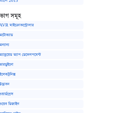
এপ্রিল 2015
িভাগ সমূহ
AVR মাইক্রোকন্ট্রোলার
অটোক্যাড
অন্যান্য
অ্যান্ড্রয়েড অ্যাপ ডেভেলপমেন্ট
আরডুইনো
ইলেকট্রনিক্স
উদ্ভাবন
ওয়ার্ডপ্রেস
ওয়েব ডিজাইন