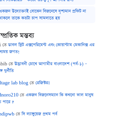
একজন উদ্যোক্তাই বোঝেন বিজনেসে দৃশ্যমান প্রফিট না
থাকলে তাকে কতটা চাপ সামলাতে হয়
ম্প্রতিক মন্তব্য
i
তে
ডাবল স্লিট এক্সপেরিমেন্ট এবং কোয়ান্টাম মেকানিক্স এর
স্যময় জগত!
bib
তে
উদ্ভাবনী চোখে আগামীর বাংলাদেশ (পর্ব-১) –
ঙ্গ দুর্নীতি
ltage lab blog
তে
রেজিস্টরঃ
noro210
তে
একজন বিজনেসম্যান কি কখনো ভাল মানুষ
ে পারে ?
ndipwb
তে
সি ল্যাঙ্গুয়েজ প্রথম পর্ব