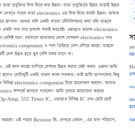
 প্রযুক্তির দিক দিয়ে কত উন্নত। যারা প্রযুক্তিতে উন্নত তারাই উন্নত
াহলে দেখতে পারব তারা electronics এর দিক দিয়ে কতটা উন্নত। আমার
 করে জাপান। আমরা যদি একটা ভালো টেলিভিশনের কথা বলি তাহলে
কটা পন্য যার প্রসংশা সবাই করবেই। এছাড়াও অনেক electronics
সা
জন্য বেশিই চলে। বর্তমানে আমাদের দেশে যেসকল electronics পন্য
ectronics component ও পন্য তৈরিতে বেশ এগিয়ে আছে। তাহলে
an
টি দেশ উন্নত হতে খুব বেশি সময় লাগে না।
রহ
এবং এই জ্ঞান কাজে লাগিয়ে দেশকে উন্নত করার চেষ্টা করব। এজন্য আমি
Ha
প্রস
 হলেও মোটামুটি একটা ধারনা থাকা দরকার। তাই আমি আপনাদের কিছু
াথে বিভিন্ন electronics component নিয়ে আলোচনা করবো। আমার
vo
ronics সম্পর্কে জানতে পারবেন। আমি প্রথমে আলোচনা করবো
Op-Amp, 555 Timer IC, এছাড়াও বিভিন্ন IC এবং ছোট ছোট
md
হত
sa
া করবো। এই পরবে Resistor কি, দেখতে কেমন , এর মান পরিমাপ,