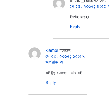
mithul_rana
বলেছেন:
মে ১৫, ২০১৫; ৯:২৫ পূর
ইনশাহ আল্লহ।
Reply
kiamot
বলেছেন:
মে ২০, ২০১৫; ১২:৫৭
অপরাহ্ন এ
এই টুকু বলেছেন , আর কই
Reply