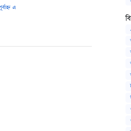
্বাহ্ন এ
ব