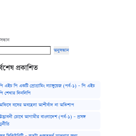
সন্ধান
অনুসন্ধান
্বশেষ প্রকাশিত
পি এইচ পি একটি প্রোগ্রামিং ল্যাঙ্গুয়েজ (পর্ব-১) – পি এইচ
পি শেখার দিনলিপি
অফিসে বসের অবহেলা আশীর্বাদ না অভিশাপ
উদ্ভাবনী চোখে আগামীর বাংলাদেশ (পর্ব-১) – প্রসঙ্গ
দুর্নীতি
জব সিকিউরিটি – কতটা গুরুত্বপূর্ণ আপনার জন্য