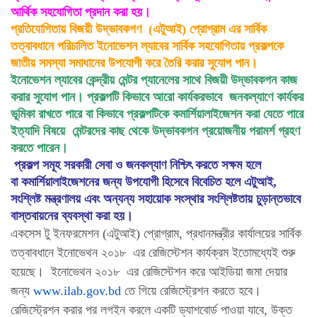
আর্থিক সহযোগিতা প্রদান করা হয়।
প্রতিযোগিতায় বিজয়ী উদ্ভাবকগণ (এটুআই) প্রোগ্রাম এর সার্বিক
তত্বাবধানে পরিচালিত ইনোভেশন ল্যাবের সার্বিক সহযোগিতায় প্রকল্পকে
জাতীয় সমস্যা সমাধানের উপযোগী করে তৈরি করার সুযোগ পান।
ইনোভেশন ল্যাবের কেন্দ্রীয় মেন্টর প্যানেলের সাথে বিজয়ী উদ্ভাবকগন কাজ
করার সুযোগ পান। প্রকল্পটি কিভাবে আরো কার্যকরভাবে জনকল্যাণে কার্যকর
ভূমিকা রাখতে পারে বা কিভাবে প্রকল্পটিকে কমার্শিয়ালাইজেশন করা যেতে পারে
ইত্যাদি বিষয়ে মেন্টরদের কাছ থেকে উদ্ভাবকগন প্রয়োজনীয় পরামর্শ গ্রহণ
করতে পারেন।
প্রকল্প সমূহ সরকারী সেবা ও জনকল্যাণ নিশ্চিৎ করতে সক্ষম হলে
বা কমার্শিয়ালাইজেশনের জন্য উপযোগী হিসেবে বিবেচিত হলে এটুআই,
সংশ্লিষ্ট মন্ত্রণালয় এবং অন্যন্য সহায়োক সংস্থার সংশ্লিষ্টতায় চুড়ান্তভাবে
বাস্তবায়নের ব্যবস্থা করা হয়।
একসেস টু ইনফরমেশন (এটুআই) প্রোগ্রাম, প্রধানমন্ত্রীর কার্যালয়ের সার্বিক
তত্বাবধানে ইনোভেথন ২০১৮ এর রেজিস্টেশন কার্যক্রম ইতোমধ্যেই শুরু
হয়েছে। ইনোভেথন ২০১৮ এর রেজিস্টেশন করে আইডিয়া জমা দেয়ার
জন্য
www.ilab.gov.bd
তে গিয়ে রেজিস্ট্রেশন করতে হবে।
রেজিস্ট্রেশন করার পর লগইন করলে একটি ড্যাশবোর্ড পাওয়া যাবে, উক্ত