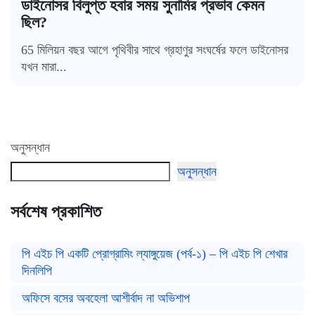
ডাইনোসর বিলুপ্ত হবার সময় সুনামির প্রভাব কেমন
ছিল?
65 মিলিয়ন বছর আগে পৃথিবীর সাথে গ্রহাণুর সংঘর্ষের ফলে ডাইনোসর
যখন মারা...
অনুসন্ধান
অনুসন্ধান
সর্বশেষ প্রকাশিত
পি এইচ পি একটি প্রোগ্রামিং ল্যাঙ্গুয়েজ (পর্ব-১) – পি এইচ পি শেখার
দিনলিপি
অফিসে বসের অবহেলা আশীর্বাদ না অভিশাপ