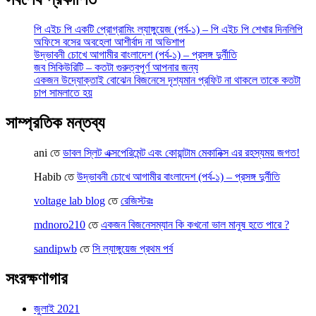
পি এইচ পি একটি প্রোগ্রামিং ল্যাঙ্গুয়েজ (পর্ব-১) – পি এইচ পি শেখার দিনলিপি
অফিসে বসের অবহেলা আশীর্বাদ না অভিশাপ
উদ্ভাবনী চোখে আগামীর বাংলাদেশ (পর্ব-১) – প্রসঙ্গ দুর্নীতি
জব সিকিউরিটি – কতটা গুরুত্বপূর্ণ আপনার জন্য
একজন উদ্যোক্তাই বোঝেন বিজনেসে দৃশ্যমান প্রফিট না থাকলে তাকে কতটা
চাপ সামলাতে হয়
সাম্প্রতিক মন্তব্য
ani
তে
ডাবল স্লিট এক্সপেরিমেন্ট এবং কোয়ান্টাম মেকানিক্স এর রহস্যময় জগত!
Habib
তে
উদ্ভাবনী চোখে আগামীর বাংলাদেশ (পর্ব-১) – প্রসঙ্গ দুর্নীতি
voltage lab blog
তে
রেজিস্টরঃ
mdnoro210
তে
একজন বিজনেসম্যান কি কখনো ভাল মানুষ হতে পারে ?
sandipwb
তে
সি ল্যাঙ্গুয়েজ প্রথম পর্ব
সংরক্ষণাগার
জুলাই 2021