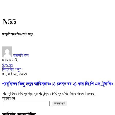
N55
সম্প্রতি প্রকাশিত পোস্ট সমূহ
রাজমনি পাল
মন্তব্য নেই
উদ্ভাবন
বিস্তারিত পড়ুন
জানুয়ারি ১২, ২০১৭
প্রযুক্তির কিছু নতুন আবিস্কারঃ ১) চলন্ত ঘর ২) কার জি.পি.এস. ট্র্যাকিং
সারা পৃথিবীর বিভিন্ন প্রান্তে প্রযুক্তির বিভিন্ন এরিয়া নিয়ে গবেষণা চলছে,...
অনুসন্ধান
অনুসন্ধান
সর্বশেষ প্রকাশিত