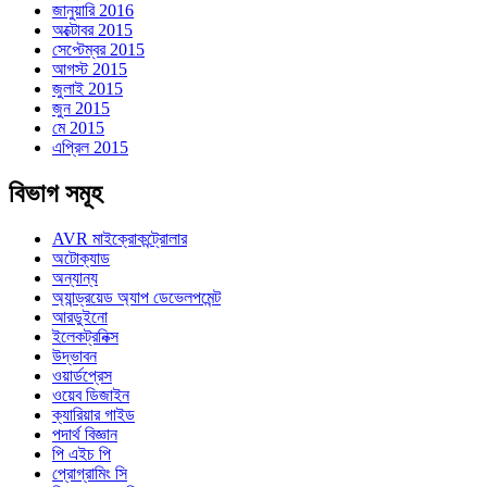
জানুয়ারি 2016
অক্টোবর 2015
সেপ্টেম্বর 2015
আগস্ট 2015
জুলাই 2015
জুন 2015
মে 2015
এপ্রিল 2015
বিভাগ সমূহ
AVR মাইক্রোকন্ট্রোলার
অটোক্যাড
অন্যান্য
অ্যান্ড্রয়েড অ্যাপ ডেভেলপমেন্ট
আরডুইনো
ইলেকট্রনিক্স
উদ্ভাবন
ওয়ার্ডপ্রেস
ওয়েব ডিজাইন
ক্যারিয়ার গাইড
পদার্থ বিজ্ঞান
পি এইচ পি
প্রোগ্রামিং সি