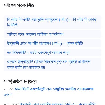
সর্বশেষ প্রকাশিত
পি এইচ পি একটি প্রোগ্রামিং ল্যাঙ্গুয়েজ (পর্ব-১) – পি এইচ পি শেখার
দিনলিপি
অফিসে বসের অবহেলা আশীর্বাদ না অভিশাপ
উদ্ভাবনী চোখে আগামীর বাংলাদেশ (পর্ব-১) – প্রসঙ্গ দুর্নীতি
জব সিকিউরিটি – কতটা গুরুত্বপূর্ণ আপনার জন্য
একজন উদ্যোক্তাই বোঝেন বিজনেসে দৃশ্যমান প্রফিট না থাকলে
তাকে কতটা চাপ সামলাতে হয়
সাম্প্রতিক মন্তব্য
ani
তে
ডাবল স্লিট এক্সপেরিমেন্ট এবং কোয়ান্টাম মেকানিক্স এর রহস্যময়
জগত!
Habib
তে
উদ্ভাবনী চোখে আগামীর বাংলাদেশ (পর্ব-১) – প্রসঙ্গ দুর্নীতি