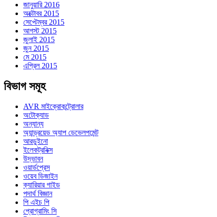
জানুয়ারি 2016
অক্টোবর 2015
সেপ্টেম্বর 2015
আগস্ট 2015
জুলাই 2015
জুন 2015
মে 2015
এপ্রিল 2015
বিভাগ সমূহ
AVR মাইক্রোকন্ট্রোলার
অটোক্যাড
অন্যান্য
অ্যান্ড্রয়েড অ্যাপ ডেভেলপমেন্ট
আরডুইনো
ইলেকট্রনিক্স
উদ্ভাবন
ওয়ার্ডপ্রেস
ওয়েব ডিজাইন
ক্যারিয়ার গাইড
পদার্থ বিজ্ঞান
পি এইচ পি
প্রোগ্রামিং সি