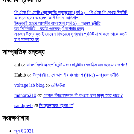
পি এইচ পি একটি প্রোগ্রামিং ল্যাঙ্গুয়েজ (পর্ব-১) – পি এইচ পি শেখার দিনলিপি
অফিসে বসের অবহেলা আশীর্বাদ না অভিশাপ
উদ্ভাবনী চোখে আগামীর বাংলাদেশ (পর্ব-১) – প্রসঙ্গ দুর্নীতি
জব সিকিউরিটি – কতটা গুরুত্বপূর্ণ আপনার জন্য
একজন উদ্যোক্তাই বোঝেন বিজনেসে দৃশ্যমান প্রফিট না থাকলে তাকে কতটা
চাপ সামলাতে হয়
সাম্প্রতিক মন্তব্য
ani
তে
ডাবল স্লিট এক্সপেরিমেন্ট এবং কোয়ান্টাম মেকানিক্স এর রহস্যময় জগত!
Habib
তে
উদ্ভাবনী চোখে আগামীর বাংলাদেশ (পর্ব-১) – প্রসঙ্গ দুর্নীতি
voltage lab blog
তে
রেজিস্টরঃ
mdnoro210
তে
একজন বিজনেসম্যান কি কখনো ভাল মানুষ হতে পারে ?
sandipwb
তে
সি ল্যাঙ্গুয়েজ প্রথম পর্ব
সংরক্ষণাগার
জুলাই 2021