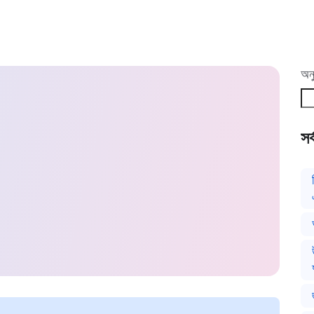
অনু
সর