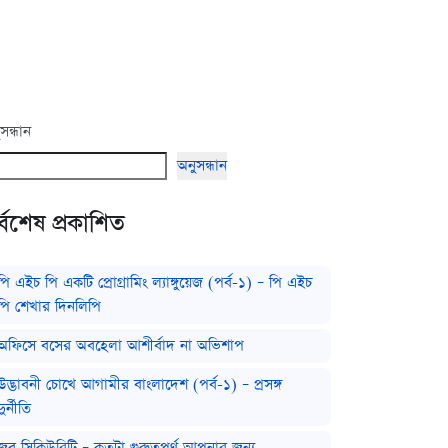
সন্ধান
অনুসন্ধান
্বশেষ প্রকাশিত
পি এইচ পি একটি প্রোগ্রামিং ল্যাঙ্গুয়েজ (পর্ব-১) – পি এইচ
পি শেখার দিনলিপি
অফিসে বসের অবহেলা আশীর্বাদ না অভিশাপ
উদ্ভাবনী চোখে আগামীর বাংলাদেশ (পর্ব-১) – প্রসঙ্গ
দুর্নীতি
জব সিকিউরিটি – কতটা গুরুত্বপূর্ণ আপনার জন্য