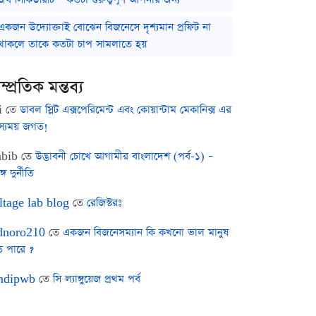
একজন উদ্যোক্তাই বোঝেন বিজনেসে দৃশ্যমান প্রফিট না
থাকলে তাকে কতটা চাপ সামলাতে হয়
ম্প্রতিক মন্তব্য
i
তে
ডাবল স্লিট এক্সপেরিমেন্ট এবং কোয়ান্টাম মেকানিক্স এর
স্যময় জগত!
bib
তে
উদ্ভাবনী চোখে আগামীর বাংলাদেশ (পর্ব-১) –
ঙ্গ দুর্নীতি
ltage lab blog
তে
রেজিস্টরঃ
noro210
তে
একজন বিজনেসম্যান কি কখনো ভাল মানুষ
ে পারে ?
ndipwb
তে
সি ল্যাঙ্গুয়েজ প্রথম পর্ব