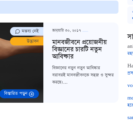
মন্তব্য নেই
জানুয়ারি ৩০, ২০১৭
সা
মানবজীবনে প্রয়োজনীয়
উদ্ভাবন
an
বিজ্ঞানের চারটি নতুন
রহ
আবিষ্কার
Ha
বিজ্ঞানের নতুন নতুন আবিষ্কার
প্রস
বরাবরই মানবজীবনকে সহজ ও সুন্দর
করছে।...
vo
বিস্তারিত পড়ুন
md
হত
sa