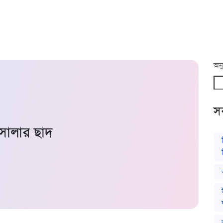
অনু
সর
সোলার ছাদ