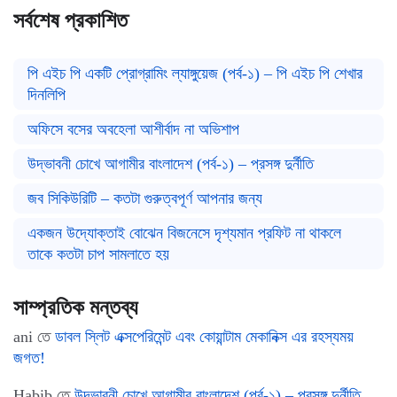
সর্বশেষ প্রকাশিত
পি এইচ পি একটি প্রোগ্রামিং ল্যাঙ্গুয়েজ (পর্ব-১) – পি এইচ পি শেখার
দিনলিপি
অফিসে বসের অবহেলা আশীর্বাদ না অভিশাপ
উদ্ভাবনী চোখে আগামীর বাংলাদেশ (পর্ব-১) – প্রসঙ্গ দুর্নীতি
জব সিকিউরিটি – কতটা গুরুত্বপূর্ণ আপনার জন্য
একজন উদ্যোক্তাই বোঝেন বিজনেসে দৃশ্যমান প্রফিট না থাকলে
তাকে কতটা চাপ সামলাতে হয়
সাম্প্রতিক মন্তব্য
ani
তে
ডাবল স্লিট এক্সপেরিমেন্ট এবং কোয়ান্টাম মেকানিক্স এর রহস্যময়
জগত!
Habib
তে
উদ্ভাবনী চোখে আগামীর বাংলাদেশ (পর্ব-১) – প্রসঙ্গ দুর্নীতি