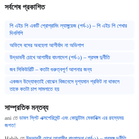
সর্বশেষ প্রকাশিত
পি এইচ পি একটি প্রোগ্রামিং ল্যাঙ্গুয়েজ (পর্ব-১) – পি এইচ পি শেখার
দিনলিপি
অফিসে বসের অবহেলা আশীর্বাদ না অভিশাপ
উদ্ভাবনী চোখে আগামীর বাংলাদেশ (পর্ব-১) – প্রসঙ্গ দুর্নীতি
জব সিকিউরিটি – কতটা গুরুত্বপূর্ণ আপনার জন্য
একজন উদ্যোক্তাই বোঝেন বিজনেসে দৃশ্যমান প্রফিট না থাকলে
তাকে কতটা চাপ সামলাতে হয়
সাম্প্রতিক মন্তব্য
ani
তে
ডাবল স্লিট এক্সপেরিমেন্ট এবং কোয়ান্টাম মেকানিক্স এর রহস্যময়
জগত!
Habib
তে
উদ্ভাবনী চোখে আগামীর বাংলাদেশ (পর্ব-১) – প্রসঙ্গ দুর্নীতি