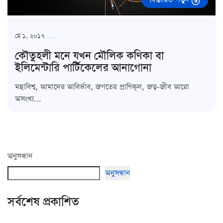
মে ১, ২০১৭
কৌতুহলী মনে যখন মৌলিক কণিকা বা
ইলিমেন্টারি পার্টিকেলের আনাগোনা
মহাবিশ্ব, আমাদের আবির্ভাব, জগতের প্রাণিকূল, জড়-জীব আরো
অসংখ্য...
অনুসন্ধান
অনুসন্ধান
সর্বশেষ প্রকাশিত