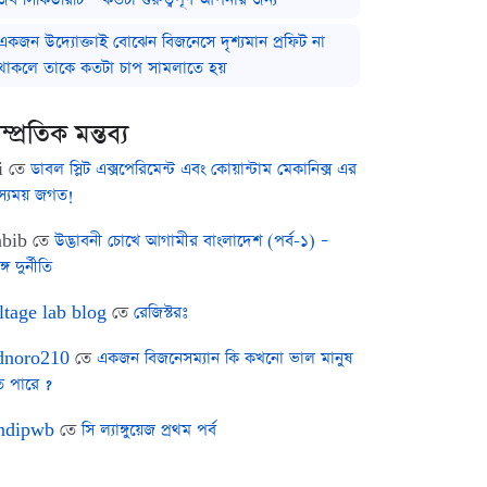
একজন উদ্যোক্তাই বোঝেন বিজনেসে দৃশ্যমান প্রফিট না
থাকলে তাকে কতটা চাপ সামলাতে হয়
ম্প্রতিক মন্তব্য
i
তে
ডাবল স্লিট এক্সপেরিমেন্ট এবং কোয়ান্টাম মেকানিক্স এর
স্যময় জগত!
bib
তে
উদ্ভাবনী চোখে আগামীর বাংলাদেশ (পর্ব-১) –
ঙ্গ দুর্নীতি
ltage lab blog
তে
রেজিস্টরঃ
noro210
তে
একজন বিজনেসম্যান কি কখনো ভাল মানুষ
ে পারে ?
ndipwb
তে
সি ল্যাঙ্গুয়েজ প্রথম পর্ব