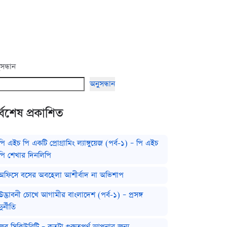
সন্ধান
অনুসন্ধান
্বশেষ প্রকাশিত
পি এইচ পি একটি প্রোগ্রামিং ল্যাঙ্গুয়েজ (পর্ব-১) – পি এইচ
পি শেখার দিনলিপি
অফিসে বসের অবহেলা আশীর্বাদ না অভিশাপ
উদ্ভাবনী চোখে আগামীর বাংলাদেশ (পর্ব-১) – প্রসঙ্গ
দুর্নীতি
জব সিকিউরিটি – কতটা গুরুত্বপূর্ণ আপনার জন্য