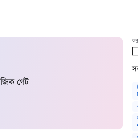
অনু
সর
জিক গেট