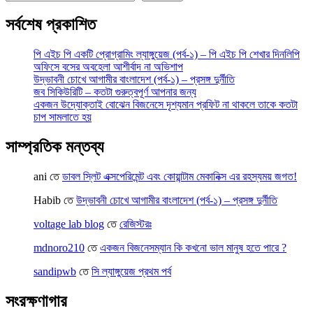
সর্বশেষ প্রকাশিত
পি এইচ পি একটি প্রোগ্রামিং ল্যাঙ্গুয়েজ (পর্ব-১) – পি এইচ পি শেখার দিনলিপি
অফিসে বসের অবহেলা আশীর্বাদ না অভিশাপ
উদ্ভাবনী চোখে আগামীর বাংলাদেশ (পর্ব-১) – প্রসঙ্গ দুর্নীতি
জব সিকিউরিটি – কতটা গুরুত্বপূর্ণ আপনার জন্য
একজন উদ্যোক্তাই বোঝেন বিজনেসে দৃশ্যমান প্রফিট না থাকলে তাকে কতটা
চাপ সামলাতে হয়
সাম্প্রতিক মন্তব্য
ani
তে
ডাবল স্লিট এক্সপেরিমেন্ট এবং কোয়ান্টাম মেকানিক্স এর রহস্যময় জগত!
Habib
তে
উদ্ভাবনী চোখে আগামীর বাংলাদেশ (পর্ব-১) – প্রসঙ্গ দুর্নীতি
voltage lab blog
তে
রেজিস্টরঃ
mdnoro210
তে
একজন বিজনেসম্যান কি কখনো ভাল মানুষ হতে পারে ?
sandipwb
তে
সি ল্যাঙ্গুয়েজ প্রথম পর্ব
সংরক্ষণাগার