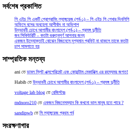
সর্বশেষ প্রকাশিত
পি এইচ পি একটি প্রোগ্রামিং ল্যাঙ্গুয়েজ (পর্ব-১) – পি এইচ পি শেখার দিনলিপি
অফিসে বসের অবহেলা আশীর্বাদ না অভিশাপ
উদ্ভাবনী চোখে আগামীর বাংলাদেশ (পর্ব-১) – প্রসঙ্গ দুর্নীতি
জব সিকিউরিটি – কতটা গুরুত্বপূর্ণ আপনার জন্য
একজন উদ্যোক্তাই বোঝেন বিজনেসে দৃশ্যমান প্রফিট না থাকলে তাকে কতটা
চাপ সামলাতে হয়
সাম্প্রতিক মন্তব্য
ani
তে
ডাবল স্লিট এক্সপেরিমেন্ট এবং কোয়ান্টাম মেকানিক্স এর রহস্যময় জগত!
Habib
তে
উদ্ভাবনী চোখে আগামীর বাংলাদেশ (পর্ব-১) – প্রসঙ্গ দুর্নীতি
voltage lab blog
তে
রেজিস্টরঃ
mdnoro210
তে
একজন বিজনেসম্যান কি কখনো ভাল মানুষ হতে পারে ?
sandipwb
তে
সি ল্যাঙ্গুয়েজ প্রথম পর্ব
সংরক্ষণাগার