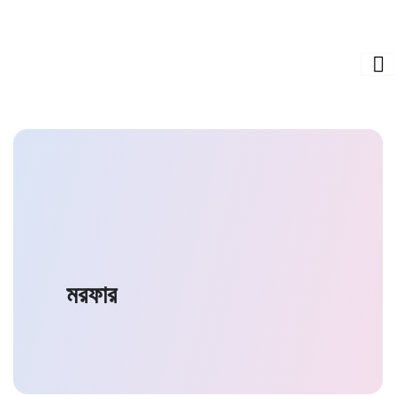
মরফার