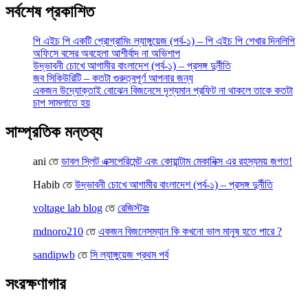
সর্বশেষ প্রকাশিত
পি এইচ পি একটি প্রোগ্রামিং ল্যাঙ্গুয়েজ (পর্ব-১) – পি এইচ পি শেখার দিনলিপি
অফিসে বসের অবহেলা আশীর্বাদ না অভিশাপ
উদ্ভাবনী চোখে আগামীর বাংলাদেশ (পর্ব-১) – প্রসঙ্গ দুর্নীতি
জব সিকিউরিটি – কতটা গুরুত্বপূর্ণ আপনার জন্য
একজন উদ্যোক্তাই বোঝেন বিজনেসে দৃশ্যমান প্রফিট না থাকলে তাকে কতটা
চাপ সামলাতে হয়
সাম্প্রতিক মন্তব্য
ani
তে
ডাবল স্লিট এক্সপেরিমেন্ট এবং কোয়ান্টাম মেকানিক্স এর রহস্যময় জগত!
Habib
তে
উদ্ভাবনী চোখে আগামীর বাংলাদেশ (পর্ব-১) – প্রসঙ্গ দুর্নীতি
voltage lab blog
তে
রেজিস্টরঃ
mdnoro210
তে
একজন বিজনেসম্যান কি কখনো ভাল মানুষ হতে পারে ?
sandipwb
তে
সি ল্যাঙ্গুয়েজ প্রথম পর্ব
সংরক্ষণাগার