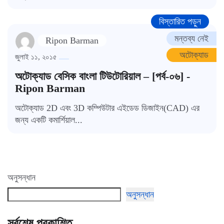
বিস্তারিত পড়ুন
মন্তব্য নেই
Ripon Barman
অটোক্যাড
জুলাই ১১, ২০১৫
অটোক্যাড বেসিক বাংলা টিউটোরিয়াল – [পর্ব-০৬] -
Ripon Barman
অটোক্যাড 2D এবং 3D কম্পিউটার এইডেড ডিজাইন(CAD) এর
জন্য একটি কমার্শিয়াল...
অনুসন্ধান
অনুসন্ধান
সর্বশেষ প্রকাশিত