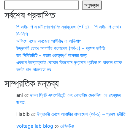
অনুসন্ধান
সর্বশেষ প্রকাশিত
পি এইচ পি একটি প্রোগ্রামিং ল্যাঙ্গুয়েজ (পর্ব-১) – পি এইচ পি শেখার
দিনলিপি
অফিসে বসের অবহেলা আশীর্বাদ না অভিশাপ
উদ্ভাবনী চোখে আগামীর বাংলাদেশ (পর্ব-১) – প্রসঙ্গ দুর্নীতি
জব সিকিউরিটি – কতটা গুরুত্বপূর্ণ আপনার জন্য
একজন উদ্যোক্তাই বোঝেন বিজনেসে দৃশ্যমান প্রফিট না থাকলে তাকে
কতটা চাপ সামলাতে হয়
সাম্প্রতিক মন্তব্য
ani
তে
ডাবল স্লিট এক্সপেরিমেন্ট এবং কোয়ান্টাম মেকানিক্স এর রহস্যময়
জগত!
Habib
তে
উদ্ভাবনী চোখে আগামীর বাংলাদেশ (পর্ব-১) – প্রসঙ্গ দুর্নীতি
voltage lab blog
তে
রেজিস্টরঃ