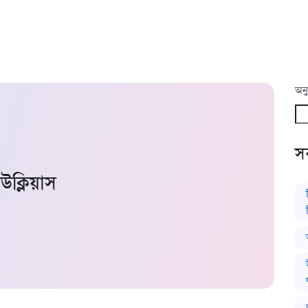
অনু
সর
িউক্লিয়াস