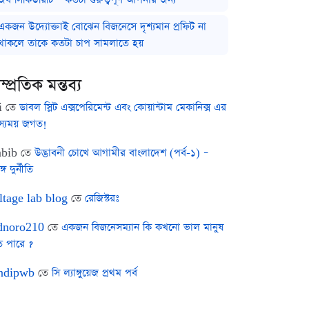
একজন উদ্যোক্তাই বোঝেন বিজনেসে দৃশ্যমান প্রফিট না
থাকলে তাকে কতটা চাপ সামলাতে হয়
ম্প্রতিক মন্তব্য
i
তে
ডাবল স্লিট এক্সপেরিমেন্ট এবং কোয়ান্টাম মেকানিক্স এর
স্যময় জগত!
bib
তে
উদ্ভাবনী চোখে আগামীর বাংলাদেশ (পর্ব-১) –
ঙ্গ দুর্নীতি
ltage lab blog
তে
রেজিস্টরঃ
noro210
তে
একজন বিজনেসম্যান কি কখনো ভাল মানুষ
ে পারে ?
ndipwb
তে
সি ল্যাঙ্গুয়েজ প্রথম পর্ব