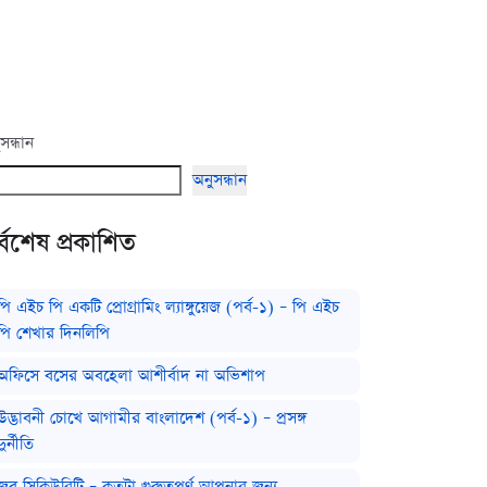
সন্ধান
অনুসন্ধান
্বশেষ প্রকাশিত
পি এইচ পি একটি প্রোগ্রামিং ল্যাঙ্গুয়েজ (পর্ব-১) – পি এইচ
পি শেখার দিনলিপি
অফিসে বসের অবহেলা আশীর্বাদ না অভিশাপ
উদ্ভাবনী চোখে আগামীর বাংলাদেশ (পর্ব-১) – প্রসঙ্গ
দুর্নীতি
জব সিকিউরিটি – কতটা গুরুত্বপূর্ণ আপনার জন্য