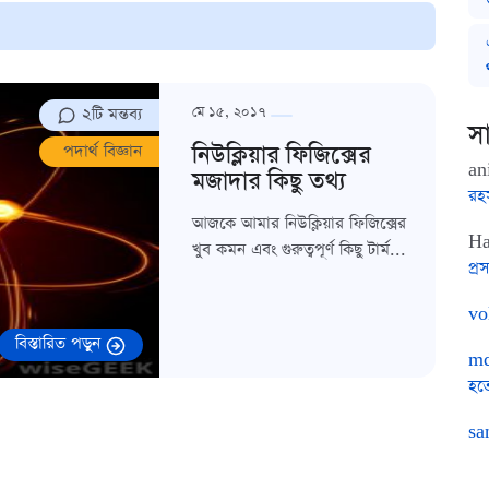
২টি মন্তব্য
মে ১৫, ২০১৭
সা
নিউক্লিয়ার ফিজিক্সের
পদার্থ বিজ্ঞান
an
মজাদার কিছু তথ্য
রহ
আজকে আমার নিউক্লিয়ার ফিজিক্সের
Ha
খুব কমন এবং গুরুত্বপূর্ণ কিছু টার্ম...
প্রস
vo
বিস্তারিত পড়ুন
md
হত
sa