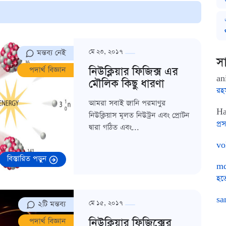
মন্তব্য নেই
মে ২৩, ২০১৭
সা
নিউক্লিয়ার ফিজিক্স এর
পদার্থ বিজ্ঞান
an
মৌলিক কিছু ধারণা
রহ
আমরা সবাই জানি পরমাণুর
Ha
নিউক্লিয়াস মূলত নিউট্রন এবং প্রোটন
প্রস
দ্বারা গঠিত এবং...
vo
বিস্তারিত পড়ুন
md
হত
sa
২টি মন্তব্য
মে ১৫, ২০১৭
নিউক্লিয়ার ফিজিক্সের
পদার্থ বিজ্ঞান