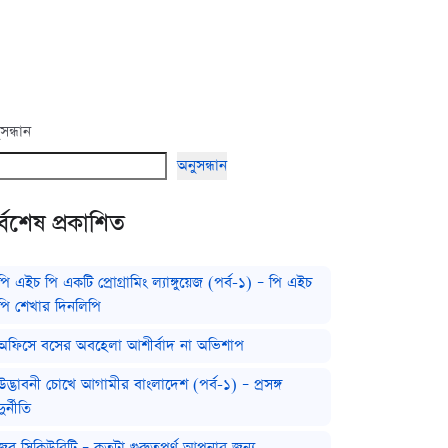
সন্ধান
অনুসন্ধান
্বশেষ প্রকাশিত
পি এইচ পি একটি প্রোগ্রামিং ল্যাঙ্গুয়েজ (পর্ব-১) – পি এইচ
পি শেখার দিনলিপি
অফিসে বসের অবহেলা আশীর্বাদ না অভিশাপ
উদ্ভাবনী চোখে আগামীর বাংলাদেশ (পর্ব-১) – প্রসঙ্গ
দুর্নীতি
জব সিকিউরিটি – কতটা গুরুত্বপূর্ণ আপনার জন্য