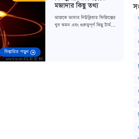
মজাদার কিছু তথ্য
স
আজকে আমার নিউক্লিয়ার ফিজিক্সের
খুব কমন এবং গুরুত্বপূর্ণ কিছু টার্ম...
বিস্তারিত পড়ুন