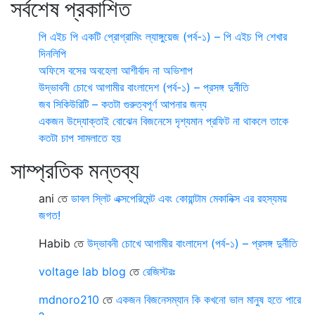
সর্বশেষ প্রকাশিত
পি এইচ পি একটি প্রোগ্রামিং ল্যাঙ্গুয়েজ (পর্ব-১) – পি এইচ পি শেখার
দিনলিপি
অফিসে বসের অবহেলা আশীর্বাদ না অভিশাপ
উদ্ভাবনী চোখে আগামীর বাংলাদেশ (পর্ব-১) – প্রসঙ্গ দুর্নীতি
জব সিকিউরিটি – কতটা গুরুত্বপূর্ণ আপনার জন্য
একজন উদ্যোক্তাই বোঝেন বিজনেসে দৃশ্যমান প্রফিট না থাকলে তাকে
কতটা চাপ সামলাতে হয়
সাম্প্রতিক মন্তব্য
ani
তে
ডাবল স্লিট এক্সপেরিমেন্ট এবং কোয়ান্টাম মেকানিক্স এর রহস্যময়
জগত!
Habib
তে
উদ্ভাবনী চোখে আগামীর বাংলাদেশ (পর্ব-১) – প্রসঙ্গ দুর্নীতি
voltage lab blog
তে
রেজিস্টরঃ
mdnoro210
তে
একজন বিজনেসম্যান কি কখনো ভাল মানুষ হতে পারে