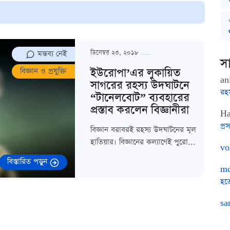
মন্তব্য নেই
ডিসেম্বর ২৩, ২০১৮
সা
ইউরোপা’এর লুকায়িত
বিজ্ঞান ও প্রযুক্তি
an
সাগরের রহস্য উদঘাটনে
রহ
“টানেলবোট” ব্যবহারের
প্রস্তাব করলেন বিজ্ঞানীরা
Ha
প্রস
বিজ্ঞান বরাবরই রহস্য উদঘাটনের মূল
হাতিয়ার। বিজ্ঞানের কল্যাণেই পুরো...
vo
বিস্তারিত পড়ুন
md
হত
sa