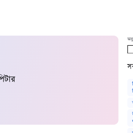
অনু
সর
পিটার