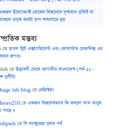
একজন উদ্যোক্তাই বোঝেন বিজনেসে দৃশ্যমান প্রফিট না
থাকলে তাকে কতটা চাপ সামলাতে হয়
ম্প্রতিক মন্তব্য
i
তে
ডাবল স্লিট এক্সপেরিমেন্ট এবং কোয়ান্টাম মেকানিক্স এর
স্যময় জগত!
bib
তে
উদ্ভাবনী চোখে আগামীর বাংলাদেশ (পর্ব-১) –
ঙ্গ দুর্নীতি
ltage lab blog
তে
রেজিস্টরঃ
noro210
তে
একজন বিজনেসম্যান কি কখনো ভাল মানুষ
ে পারে ?
ndipwb
তে
সি ল্যাঙ্গুয়েজ প্রথম পর্ব