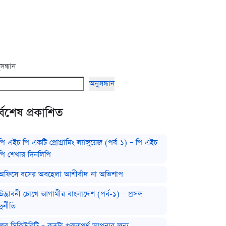
সন্ধান
অনুসন্ধান
্বশেষ প্রকাশিত
পি এইচ পি একটি প্রোগ্রামিং ল্যাঙ্গুয়েজ (পর্ব-১) – পি এইচ
পি শেখার দিনলিপি
অফিসে বসের অবহেলা আশীর্বাদ না অভিশাপ
উদ্ভাবনী চোখে আগামীর বাংলাদেশ (পর্ব-১) – প্রসঙ্গ
দুর্নীতি
জব সিকিউরিটি – কতটা গুরুত্বপূর্ণ আপনার জন্য