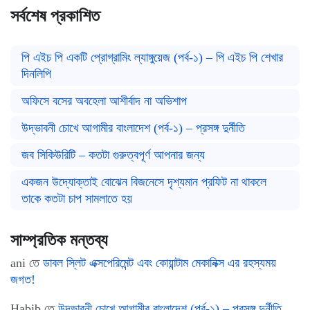
সর্বশেষ প্রকাশিত
পি এইচ পি একটি প্রোগ্রামিং ল্যাঙ্গুয়েজ (পর্ব-১) – পি এইচ পি শেখার
দিনলিপি
অফিসে বসের অবহেলা আশীর্বাদ না অভিশাপ
উদ্ভাবনী চোখে আগামীর বাংলাদেশ (পর্ব-১) – প্রসঙ্গ দুর্নীতি
জব সিকিউরিটি – কতটা গুরুত্বপূর্ণ আপনার জন্য
একজন উদ্যোক্তাই বোঝেন বিজনেসে দৃশ্যমান প্রফিট না থাকলে
তাকে কতটা চাপ সামলাতে হয়
সাম্প্রতিক মন্তব্য
ani
তে
ডাবল স্লিট এক্সপেরিমেন্ট এবং কোয়ান্টাম মেকানিক্স এর রহস্যময়
জগত!
Habib
তে
উদ্ভাবনী চোখে আগামীর বাংলাদেশ (পর্ব-১) – প্রসঙ্গ দুর্নীতি