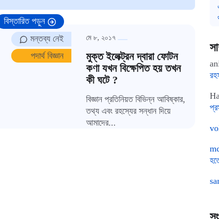
বিস্তারিত পড়ুন
মন্তব্য নেই
মে ৮, ২০১৭
সা
মুক্ত ইলেক্ট্রন দ্বারা ফোটন
পদার্থ বিজ্ঞান
an
কণা যখন বিক্ষেপিত হয় তখন
রহ
কী ঘটে ?
Ha
বিজ্ঞান প্রতিনিয়ত বিভিন্ন আবিষ্কার,
প্রস
তথ্য এবং রহস্যের সন্ধান দিয়ে
আমাদের...
vo
md
হত
sa
সং