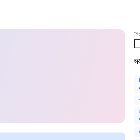
অনু
সর