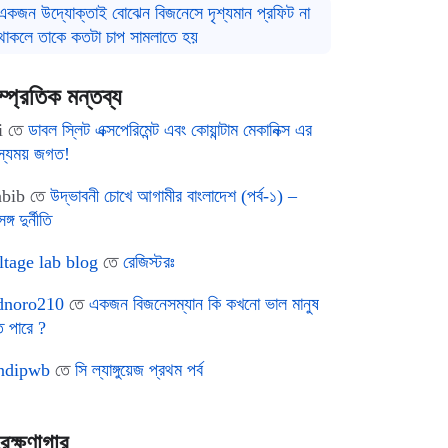
একজন উদ্যোক্তাই বোঝেন বিজনেসে দৃশ্যমান প্রফিট না
থাকলে তাকে কতটা চাপ সামলাতে হয়
ম্প্রতিক মন্তব্য
i
তে
ডাবল স্লিট এক্সপেরিমেন্ট এবং কোয়ান্টাম মেকানিক্স এর
স্যময় জগত!
bib
তে
উদ্ভাবনী চোখে আগামীর বাংলাদেশ (পর্ব-১) –
ঙ্গ দুর্নীতি
ltage lab blog
তে
রেজিস্টরঃ
noro210
তে
একজন বিজনেসম্যান কি কখনো ভাল মানুষ
ে পারে ?
ndipwb
তে
সি ল্যাঙ্গুয়েজ প্রথম পর্ব
রক্ষণাগার