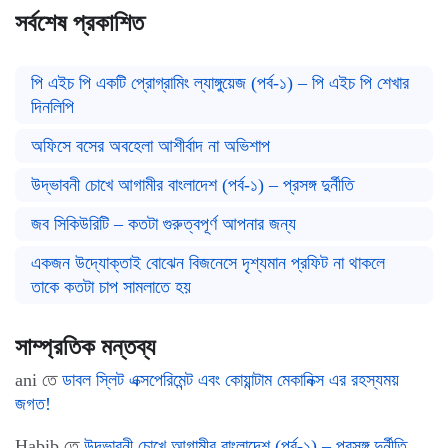
সর্বশেষ প্রকাশিত
পি এইচ পি একটি প্রোগ্রামিং ল্যাঙ্গুয়েজ (পর্ব-১) – পি এইচ পি শেখার
দিনলিপি
অফিসে বসের অবহেলা আশীর্বাদ না অভিশাপ
উদ্ভাবনী চোখে আগামীর বাংলাদেশ (পর্ব-১) – প্রসঙ্গ দুর্নীতি
জব সিকিউরিটি – কতটা গুরুত্বপূর্ণ আপনার জন্য
একজন উদ্যোক্তাই বোঝেন বিজনেসে দৃশ্যমান প্রফিট না থাকলে
তাকে কতটা চাপ সামলাতে হয়
সাম্প্রতিক মন্তব্য
ani
তে
ডাবল স্লিট এক্সপেরিমেন্ট এবং কোয়ান্টাম মেকানিক্স এর রহস্যময়
জগত!
Habib
তে
উদ্ভাবনী চোখে আগামীর বাংলাদেশ (পর্ব-১) – প্রসঙ্গ দুর্নীতি